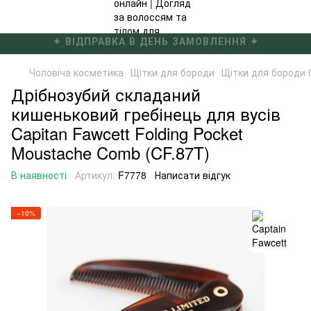
✦ БЕЗКОШТОВНА ДОСТАВКА ВІД 4000 ГРН ✦
Чоловіча косметика
Щітки для бороди
Щітки для бороди C
Дрібнозубий складаний
кишеньковий гребінець для вусів
Capitan Fawcett Folding Pocket
Moustache Comb (CF.87T)
В наявності
Артикул:
F7778
Написати відгук
−10%