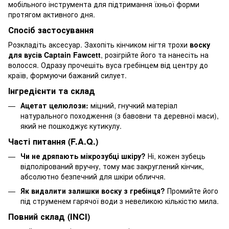
мобільного інструмента для підтримання їхньої форми
протягом активного дня.
Спосіб застосування
Розкладіть аксесуар. Захопіть кінчиком нігтя трохи
воску
для вусів Captain Fawcett
, розігрійте його та нанесіть на
волосся. Одразу прочешіть вуса гребінцем від центру до
країв, формуючи бажаний силует.
Інгредієнти та склад
Ацетат целюлози:
міцний, гнучкий матеріал
натурального походження (з бавовни та деревної маси),
який не пошкоджує кутикулу.
Часті питання (F.A.Q.)
Чи не дряпають мікрозубці шкіру?
Ні, кожен зубець
відполірований вручну, тому має закруглений кінчик,
абсолютно безпечний для шкіри обличчя.
Як видалити залишки воску з гребінця?
Промийте його
під струменем гарячої води з невеликою кількістю мила.
Повний склад (INCI)