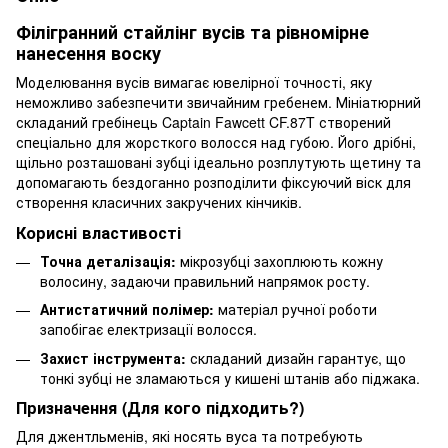
Філігранний стайлінг вусів та рівномірне
нанесення воску
Моделювання вусів вимагає ювелірної точності, яку
неможливо забезпечити звичайним гребенем. Мініатюрний
складаний гребінець Captain Fawcett CF.87T створений
спеціально для жорсткого волосся над губою. Його дрібні,
щільно розташовані зубці ідеально розплутують щетину та
допомагають бездоганно розподілити фіксуючий віск для
створення класичних закручених кінчиків.
Корисні властивості
Точна деталізація:
мікрозубці захоплюють кожну
волосину, задаючи правильний напрямок росту.
Антистатичний полімер:
матеріал ручної роботи
запобігає електризації волосся.
Захист інструмента:
складаний дизайн гарантує, що
тонкі зубці не зламаються у кишені штанів або піджака.
Призначення (Для кого підходить?)
Для джентльменів, які носять вуса та потребують