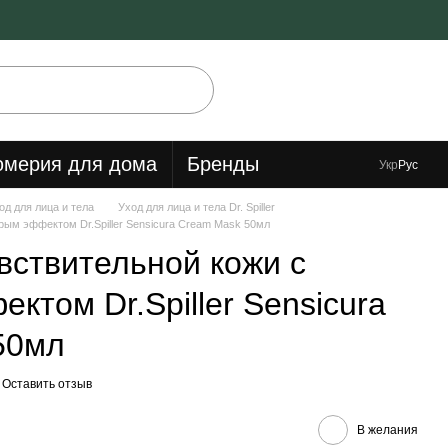
мерия для дома
Бренды
Укр
Рус
од для лица и тела
Уход для лица и тела Dr. Spiller
рым эффектом Dr.Spiller Sensicura Cream Mask 50мл
вствительной кожи с
ктом Dr.Spiller Sensicura
50мл
Оставить отзыв
В желания