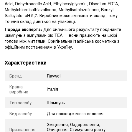
Acid, Dehydroacetic Acid, Ethylhexylglycerin, Disodium EDTA,
Methylchloroisothiazolinone, Methylisothiazolinone, Benzyl
Salicylate. pH 5,7. Виробник може змінювати склад, тому
точний склад дивіться на упаковці.
Порада експерта:
Для сильнішого результату поєднайте
шампунь з ампулами bio TEA — вони працюють на шкірі
голови між миттями. Оригінальна італійська косметика з
офіційним постачанням в Україну.
Характеристики
Бренд
Raywell
Країна
Італія
виробник
Тип засобу
Шампунь
Вид засобу
Для пошкодженого волосся
Зміцнення
,
Оздоровлення
,
Призначення
Очищення
,
Стимуляція росту