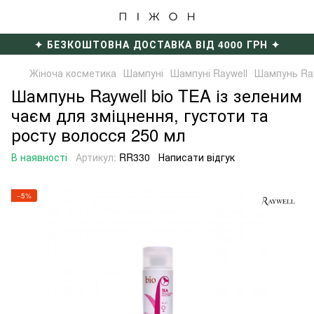
✦ БЕЗКОШТОВНА ДОСТАВКА ВІД 4000 ГРН ✦
Жіноча косметика
Шампуні
Шампуні Raywell
Шампунь Ray
Шампунь Raywell bio TEA із зеленим
чаєм для зміцнення, густоти та
росту волосся 250 мл
В наявності
Артикул:
RR330
Написати відгук
−5%