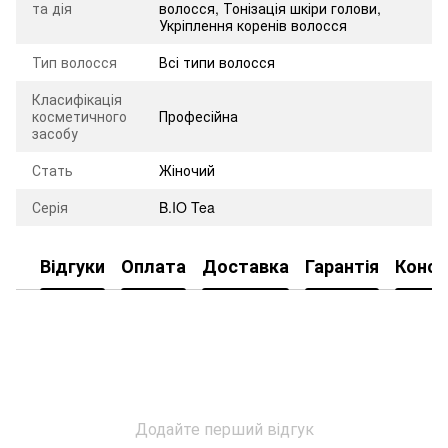
та дія
волосся
,
Тонізація шкіри голови
,
Укріплення коренів волосся
Тип волосся
Всі типи волосся
Класифікація
косметичного
Професійна
засобу
Стать
Жіночий
Серія
B.IO Tea
Відгуки
Оплата
Доставка
Гарантія
Консу
Додайте перший відгук