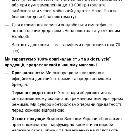
або при сумі замовлення до 10 000 грн (оплата
здійснюється через мобільний додаток Нової Пошти
безпосередньо біля поштомату).
Для отримання посилки знадобиться смартфон із
встановленим додатком «Нова пошта» та увімкненим
Bluetooth.
Вартість доставки — за тарифами перевізника (від 70
грн).
Ми гарантуємо 100% оригінальність та якість усієї
продукції, представленої в нашому магазині.
Оригінальність:
Ми співпрацюємо виключно з
офіційними дистриб'юторами та представниками
брендів.
Терміни придатності:
Усі товари зберігаються на
спеціалізованому складі з дотриманням температурних
режимів. Ми суворо контролюємо терміни придатності
перед кожною відправкою.
Захист покупця:
Згідно із Законом України «Про захист
прав споживачів», парфумерно-косметичні вироби
належної якості обміну та поверненню не підлягають.