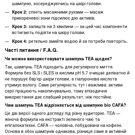
шампуню, зосереджуючись на шкірі голови.
Крок 2:
спініть масажними рухами — масаж
прикореневої зони підсилює дію активів.
Крок 3:
залиште на 3 хвилини — за цей час компоненти
встигають подіяти на шкіру голови.
Крок 4:
ретельно змийте водою й за потреби повторіть.
Часті питання / F.A.Q.
Чи можна використовувати шампунь TEA щодня?
Так, шампунь TEA підходить для регулярного миття.
Формула без SLS і SLES із кислим pH 5,7 очищає делікатно й
не порушує бар'єр шкіри голови, а гіалуронова кислота
утримує вологу. Саме регулярність тут і важлива: активи
серії працюють накопичувально, тому епізодичне
використання дає слабший результат, ніж постійне.
Чим шампунь TEA відрізняється від шампуню bio CAFA?
Це дві версії одного догляду під різну аудиторію. TEA —
жіноча формула на екстракті зеленого чаю та
епігалокатехіні. CAFA — чоловіча, побудована на кофеїні.
Основа в обох шампунів однакова, різниця саме в активній