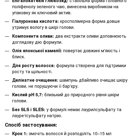
Епігалокатехін глюкозид:
стабільна форма головного
поліфенолу зеленого чаю, винесена виробником на
упаковку як ключовий актив.
Гіалуронова кислота:
кросполімерна форма довше
утримує вологу в шкірі голови.
Компоненти оливи:
два екстракти оливи доповнюють
доглядову дію формули.
Олія японської камелії:
повертає довжині м'якість і
блиск.
Для росту волосся:
формула створена для підтримки
росту та щільності.
Делікатне очищення:
шампунь дбайливо очищає шкіру
голови, не порушуючи її бар'єру.
Кислий pH 5,7:
близький до природного рівня шкіри
голови.
Без SLS і SLES:
у формулі немає лаурилсульфату та
лауретсульфату натрію.
Спосіб застосування:
Крок 1:
змочіть волосся й розподіліть 10–15 мл