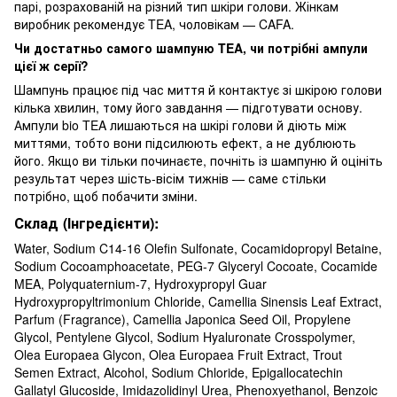
парі, розрахованій на різний тип шкіри голови. Жінкам
виробник рекомендує TEA, чоловікам — CAFA.
Чи достатньо самого шампуню TEA, чи потрібні ампули
цієї ж серії?
Шампунь працює під час миття й контактує зі шкірою голови
кілька хвилин, тому його завдання — підготувати основу.
Ампули bio TEA лишаються на шкірі голови й діють між
миттями, тобто вони підсилюють ефект, а не дублюють
його. Якщо ви тільки починаєте, почніть із шампуню й оцініть
результат через шість-вісім тижнів — саме стільки
потрібно, щоб побачити зміни.
Склад (Інгредієнти):
Water, Sodium C14-16 Olefin Sulfonate, Cocamidopropyl Betaine,
Sodium Cocoamphoacetate, PEG-7 Glyceryl Cocoate, Cocamide
MEA, Polyquaternium-7, Hydroxypropyl Guar
Hydroxypropyltrimonium Chloride, Camellia Sinensis Leaf Extract,
Parfum (Fragrance), Camellia Japonica Seed Oil, Propylene
Glycol, Pentylene Glycol, Sodium Hyaluronate Crosspolymer,
Olea Europaea Glycon, Olea Europaea Fruit Extract, Trout
Semen Extract, Alcohol, Sodium Chloride, Epigallocatechin
Gallatyl Glucoside, Imidazolidinyl Urea, Phenoxyethanol, Benzoic