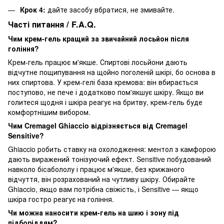
Крок 4:
дайте засобу вбратися, не змивайте.
Часті питання / F.A.Q.
Чим крем-гель кращий за звичайний лосьйон після
гоління?
Крем-гель працює м'якше. Спиртові лосьйони дають
відчутне пощипування на щойно поголеній шкірі, бо основа в
них спиртова. У крем-гелі база кремова: він вбирається
поступово, не пече і додатково пом'якшує шкіру. Якщо ви
голитеся щодня і шкіра реагує на бритву, крем-гель буде
комфортнішим вибором.
Чим Cremagel Ghiaccio відрізняється від Cremagel
Sensitive?
Ghiaccio робить ставку на охолодження: ментол з камфорою
дають виражений тонізуючий ефект. Sensitive побудований
навколо бісабололу і працює м'якше, без крижаного
відчуття, він розрахований на чутливу шкіру. Обирайте
Ghiaccio, якщо вам потрібна свіжість, і Sensitive — якщо
шкіра гостро реагує на гоління.
Чи можна наносити крем-гель на шию і зону під
підборіддям?