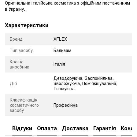
Оригінальна італійська косметика з офіційним постачанням
в Україну.
Характеристики
Бренд
XFLEX
Тип засобу
Бальзам
Країна
Італія
виробник
Дезодоруюча, Заспокійлива,
Дія
Зволожуюча, Пом'якшувальна,
Тонізуюча
Класифікація
косметичного
Професійна
засобу
Відгуки
Оплата
Доставка
Гарантія
Консу