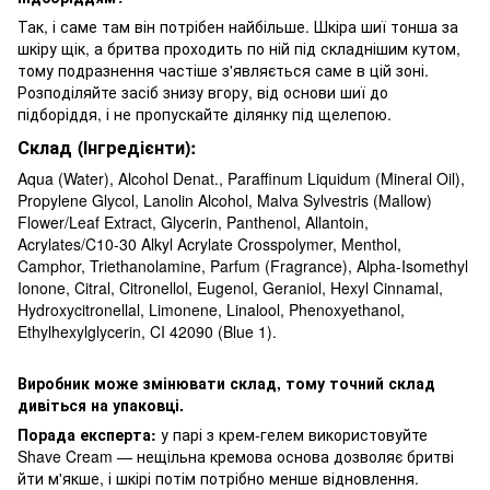
Так, і саме там він потрібен найбільше. Шкіра шиї тонша за
шкіру щік, а бритва проходить по ній під складнішим кутом,
тому подразнення частіше з'являється саме в цій зоні.
Розподіляйте засіб знизу вгору, від основи шиї до
підборіддя, і не пропускайте ділянку під щелепою.
Склад (Інгредієнти):
Aqua (Water), Alcohol Denat., Paraffinum Liquidum (Mineral Oil),
Propylene Glycol, Lanolin Alcohol, Malva Sylvestris (Mallow)
Flower/Leaf Extract, Glycerin, Panthenol, Allantoin,
Acrylates/C10-30 Alkyl Acrylate Crosspolymer, Menthol,
Camphor, Triethanolamine, Parfum (Fragrance), Alpha-Isomethyl
Ionone, Citral, Citronellol, Eugenol, Geraniol, Hexyl Cinnamal,
Hydroxycitronellal, Limonene, Linalool, Phenoxyethanol,
Ethylhexylglycerin, CI 42090 (Blue 1).
Виробник може змінювати склад, тому точний склад
дивіться на упаковці.
Порада експерта:
у парі з крем-гелем використовуйте
Shave Cream — нещільна кремова основа дозволяє бритві
йти м'якше, і шкірі потім потрібно менше відновлення.