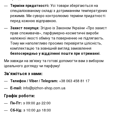
Терміни придатності:
Усі товари зберігаються на
спеціалізованому складі з дотриманням температурних
режимів. Ми суворо контролюємо терміни придатності
перед кожною відправкою.
Захист покупця:
Згідно із Законом України «Про захист
прав споживачів», парфумерно-косметичні вироби
належної якості обміну та поверненню не підлягають.
Тому ми наполегливо просимо перевіряти цілісність,
комплектацію та зовнішній вигляд замовлення
безпосередньо у відділенні пошти при отриманні
.
Ми завжди на зв'язку та готові допомогти вам з вибором
ідеального догляду чи парфуму!
Зв'яжіться з нами:
Телефон / Viber / Telegram:
+38 063 458 81 17
E-mail:
info@pizhon-shop.com.ua
Графік роботи:
Пн-Пт:
з 09:00 до 22:00
Сб-Нд:
з 10:00 до 18:00