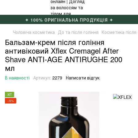
✦ 100% ОРИГІНАЛЬНА ПРОДУКЦІЯ ✦
Чоловіча косметика
До та після гоління
Косметика після 
Бальзам-крем після гоління
антивіковий Xflex Cremagel After
Shave ANTI-AGE ANTIRUGHE 200
мл
В наявності
Артикул:
2279
Написати відгук
ХІТ
−5%