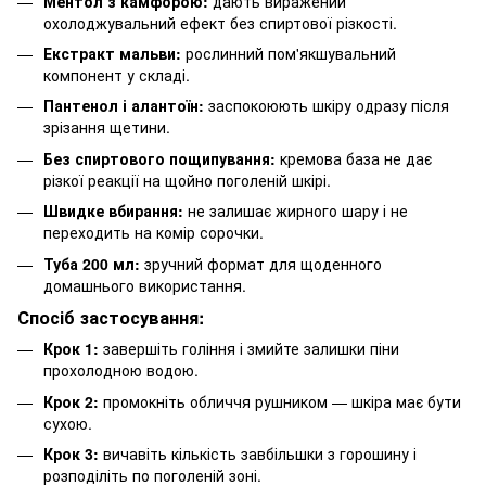
Ментол з камфорою:
дають виражений
охолоджувальний ефект без спиртової різкості.
Екстракт мальви:
рослинний пом'якшувальний
компонент у складі.
Пантенол і алантоїн:
заспокоюють шкіру одразу після
зрізання щетини.
Без спиртового пощипування:
кремова база не дає
різкої реакції на щойно поголеній шкірі.
Швидке вбирання:
не залишає жирного шару і не
переходить на комір сорочки.
Туба 200 мл:
зручний формат для щоденного
домашнього використання.
Спосіб застосування:
Крок 1:
завершіть гоління і змийте залишки піни
прохолодною водою.
Крок 2:
промокніть обличчя рушником — шкіра має бути
сухою.
Крок 3:
вичавіть кількість завбільшки з горошину і
розподіліть по поголеній зоні.