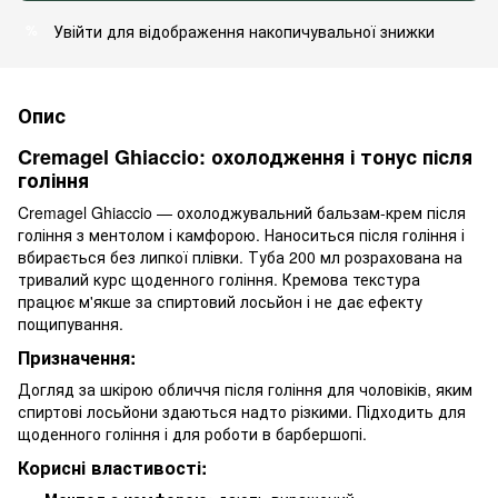
Увійти
для відображення накопичувальної знижки
%
Опис
Cremagel Ghiaccio: охолодження і тонус після
гоління
Cremagel Ghiaccio — охолоджувальний бальзам-крем після
гоління з ментолом і камфорою. Наноситься після гоління і
вбирається без липкої плівки. Туба 200 мл розрахована на
тривалий курс щоденного гоління. Кремова текстура
працює м'якше за спиртовий лосьйон і не дає ефекту
пощипування.
Призначення:
Догляд за шкірою обличчя після гоління для чоловіків, яким
спиртові лосьйони здаються надто різкими. Підходить для
щоденного гоління і для роботи в барбершопі.
Корисні властивості: