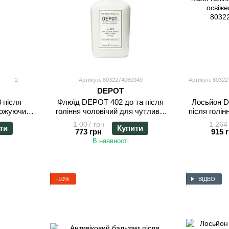
2
Артикул: 8032274060949
Артикул: 8032
DEPOT
Флюїд DEPOT 402 до та після
Лосьйон D
 після
гоління чоловічий для чутливої
після голін
ложуючий
шкіри 100 мл
освіже
00 мл
1 007 грн
1 264
Купити
ти
773 грн
915 
В наявності
−10%
ВІДЕО