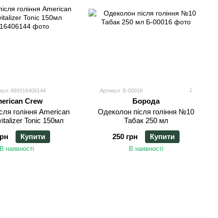
1
кул: 669316406144
Артикул: Б-00016
erican Crew
Борода
сля гоління American
Одеколон після гоління №10
talizer Tonic 150мл
Табак 250 мл
грн
Купити
250 грн
Купити
В наявності
В наявності