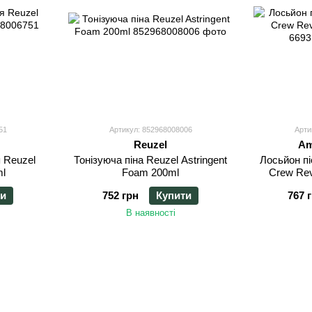
51
Артикул: 852968008006
Арти
Reuzel
Am
я Reuzel
Тонізуюча піна Reuzel Astringent
Лосьйон пі
ml
Foam 200ml
Crew Revi
и
752 грн
Купити
767 
В наявності