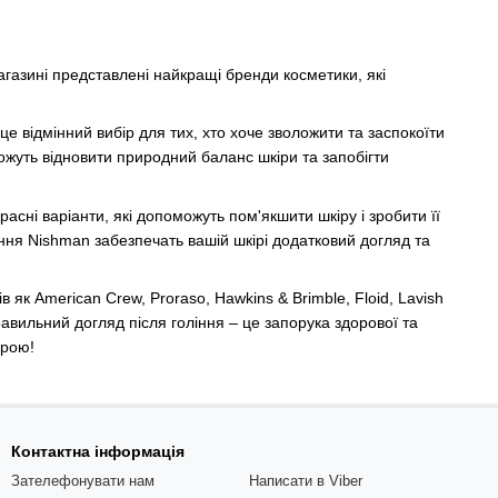
агазині представлені найкращі бренди косметики, які
ідмінний вибір для тих, хто хоче зволожити та заспокоїти
ожуть відновити природний баланс шкіри та запобігти
расні варіанти, які допоможуть пом'якшити шкіру і зробити її
ня Nishman забезпечать вашій шкірі додатковий догляд та
 як American Crew, Proraso, Hawkins & Brimble, Floid, Lavish
авильний догляд після гоління – це запорука здорової та
ірою!
Контактна інформація
Зателефонувати нам
Написати в Viber