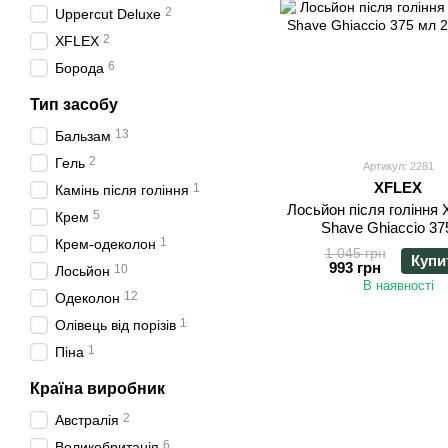
2
Uppercut Deluxe
2
XFLEX
6
Борода
Тип засобу
13
Бальзам
2
Гель
Артикул: 2281
XFLEX
1
Камінь після гоління
Лосьйон після гоління X
5
Крем
Shave Ghiaccio 37
1
Крем-одеколон
1 045 грн
Купи
993 грн
10
Лосьйон
В наявності
12
Одеколон
1
Олівець від порізів
1
Піна
Країна виробник
2
Австралія
6
Великобританія