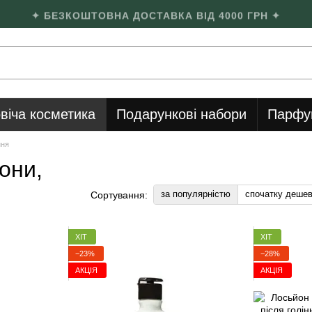
✦ БЕЗКОШТОВНА ДОСТАВКА ВІД 4000 ГРН ✦
віча косметика
Подарункові набори
Парфу
ння
они,
за популярністю
спочатку деше
Сортування:
ХІТ
ХІТ
−23%
−28%
АКЦІЯ
АКЦІЯ