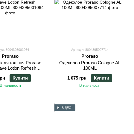
ул: 8004395001064
Артикул: 8004395007714
Proraso
Proraso
ісля гоління Proraso
Одеколон Proraso Cologne AL
have Lotion Refresh
100ML
alyptus 100ML
грн
Купити
1 075 грн
Купити
В наявності
В наявності
ВІДЕО