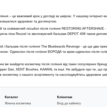
оління – це важливий крок у догляді за шкірою. У нашому інтернет-м
залишатися здоровою та доглянутою.
та освіжаючий лосьйон після гоління RESTORING AFTERSHAVE - це в
ізуюча піна Reuzel та зволожуючий бальзам DEPOT 408 також допом
id і бальзам після гоління The Bluebeards Revenge - це ще два прек
чною. Одеколон після гоління БОРОДА та крем-одеколон після голін
ні ви знайдете косметику після гоління від таких популярних брендів
pper Dan, KENT Brushes, KAARAL та інші. Не забудьте про те, що пр
те косметику з нашого асортименту та насолоджуйтесь здоровою шк
Каталог
Клієнтам
Жіноча косметика
Вхід до кабінету