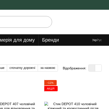
мерія для дому
Бренди
Укр
Рус
вше
спочатку дорожчі
за назвою
Відображення:
−11%
АКЦІЯ