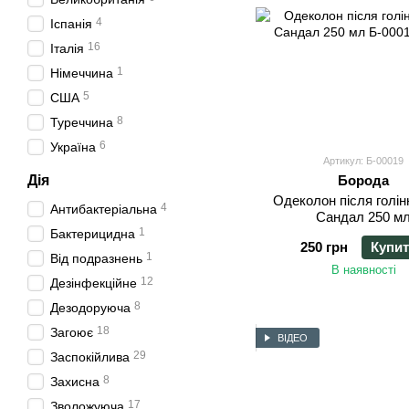
4
Іспанія
16
Італія
1
Німеччина
5
США
8
Туреччина
6
Україна
Артикул: Б-00019
Дія
Борода
Одеколон після голі
4
Антибактеріальна
Сандал 250 м
1
Бактерицидна
250 грн
Купи
1
Від подразнень
В наявності
12
Дезінфекційне
8
Дезодоруюча
18
Загоює
ВІДЕО
29
Заспокійлива
8
Захисна
17
Зволожуюча