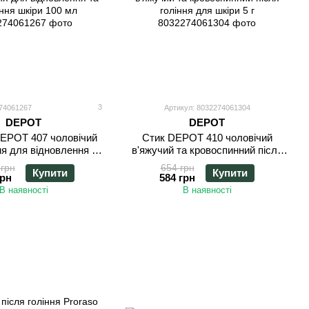
3
274061267
Артикул: 8032274061304
DEPOT
DEPOT
EPOT 407 чоловічий
Стик DEPOT 410 чоловічий
ня для відновлення та
в'яжучий та кровоспинний після
ння шкіри 100 мл
гоління для шкіри 5 г
 грн
654 грн
Купити
Купити
грн
584 грн
В наявності
В наявності