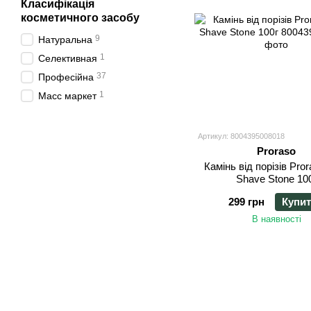
Класифікація
косметичного засобу
9
Натуральна
1
Селективная
37
Професійна
1
Масс маркет
Артикул: 8004395008018
Proraso
Камінь від порізів Pro
Shave Stone 10
299 грн
Купи
В наявності