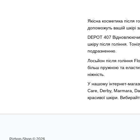
Якісна косметика після г
допоможуть вашій шкірі 
DEPOT 407 Відновлюючий 
шкіру після гоління. Тон
подразненню.
Лосьйон після гоління Flo
більш пружною та еласти
ніжність.
У нашому інтернет-магази
Care, Derby, Marmara, Da
красивої шкіри. Вибирай
Pizhon-Shop © 2026