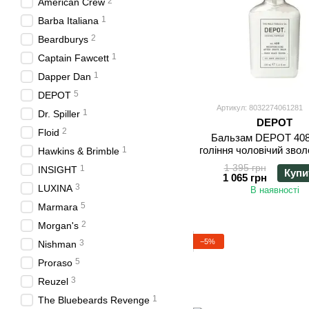
2
American Crew
1
Barba Italiana
2
Beardburys
1
Captain Fawcett
1
Dapper Dan
5
DEPOT
Артикул: 8032274061281
1
Dr. Spiller
DEPOT
2
Floid
Бальзам DEPOT 408
гоління чоловічий зво
1
Hawkins & Brimble
та заспокійливий 1
1 395 грн
1
INSIGHT
Купи
1 065 грн
3
LUXINA
В наявності
5
Marmara
2
Morgan's
−5%
3
Nishman
5
Proraso
3
Reuzel
1
The Bluebeards Revenge