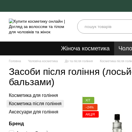
Перейти до основного контенту
Жіноча косметика
Чоло
Головна
Чоловіча косметика
До та після гоління
Косметика після голі
Засоби після гоління (лосьй
бальзами)
Косметика для гоління
ХІТ
Косметика після гоління
−24%
Аксесуари для гоління
АКЦІЯ
Бренд