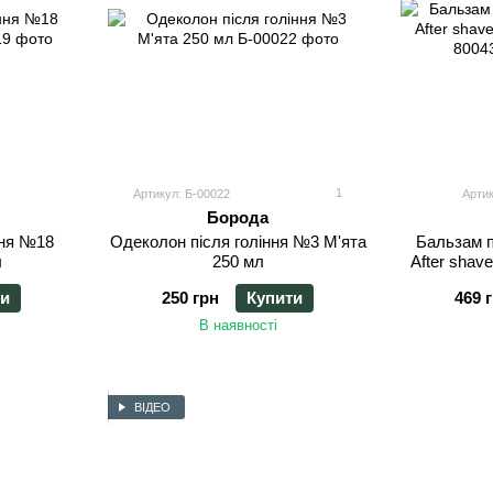
1
Артикул: Б-00022
Арти
Борода
ння №18
Одеколон після гоління №3 М'ята
Бальзам п
л
250 мл
After shav
ти
250 грн
Купити
469 
В наявності
ВІДЕО