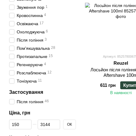
1
Звуження пор
4
Кровоспинна
17
Освіжаюча
6
Охолоджуюча
3
Після гоління
28
Пом'якшувальна
15
Протизапальне
Артикул: 8525780067
Reuzel
4
Регенеруюче
Лосьйон після голінн
12
Розслаблююча
Aftershave 100
11
Тонізуюча
611 грн
Купит
Застосування
В наявності
46
Після гоління
Ціна, грн
Від Ціна, грн
До Ціна, грн
ОК