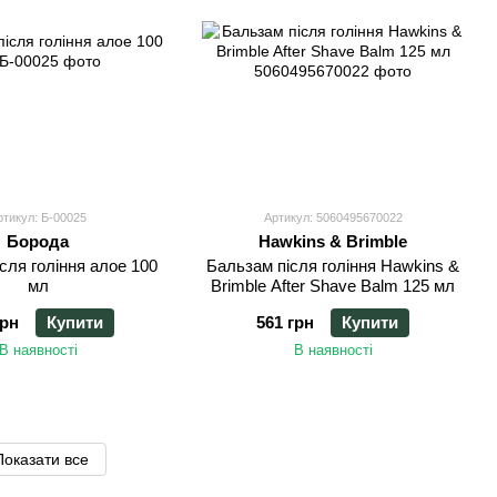
ртикул: Б-00025
Артикул: 5060495670022
Борода
Hawkins & Brimble
сля гоління алое 100
Бальзам після гоління Hawkins &
мл
Brimble After Shave Balm 125 мл
грн
Купити
561 грн
Купити
В наявності
В наявності
Показати все