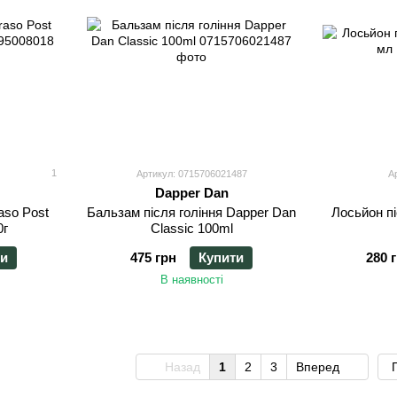
1
Артикул: 0715706021487
А
Dapper Dan
raso Post
Бальзам після гоління Dapper Dan
Лосьйон пі
0г
Classic 100ml
ти
475 грн
Купити
280 
В наявності
Назад
1
2
3
Вперед