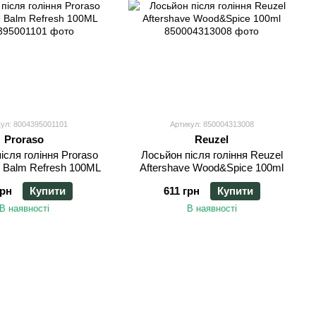
кул: 8004395001101
Артикул: 850004313008
Proraso
Reuzel
ісля гоління Proraso
Лосьйон після гоління Reuzel
e Balm Refresh 100ML
Aftershave Wood&Spice 100ml
грн
Купити
611 грн
Купити
В наявності
В наявності