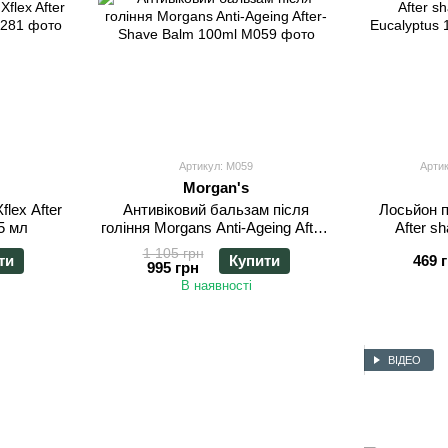
Артикул: M059
Артик
Morgan's
flex After
Антивіковий бальзам після
Лосьйон п
5 мл
гоління Morgans Anti-Ageing After-
After s
Shave Balm 100ml
Euc
1 105 грн
ти
Купити
469 
995 грн
В наявності
ВІДЕО