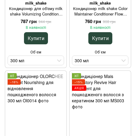
milk_shake
milk_shake
Кондиціонер для об'єму milk
Кондиціонер milk shake Color
shake Volumizing Conditioner
Maintainer Conditioner Flower
для тонкого волосся 300 мл
для живлення та сяйва
787 грн
760 грн
944 грн
908 грн
фарбованого волосся 300 мл
В наявності
В наявності
Купити
Купити
Об`єм
Об`єм
300 мл
300 мл
ХІТ
ХІТ
−16%
−15%
АКЦІЯ