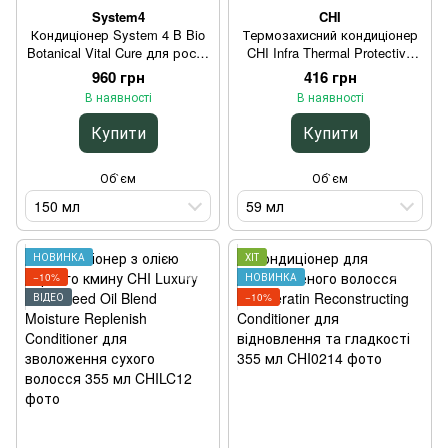
System4
CHI
Кондиціонер System 4 B Bio
Термозахисний кондиціонер
Botanical Vital Cure для росту
CHI Infra Thermal Protective
волосся 150 мл
Treatment для блиску та
960 грн
416 грн
м'якості волосся 59 мл
В наявності
В наявності
Купити
Купити
Об`єм
Об`єм
150 мл
59 мл
НОВИНКА
ХІТ
−10%
НОВИНКА
ВІДЕО
−10%