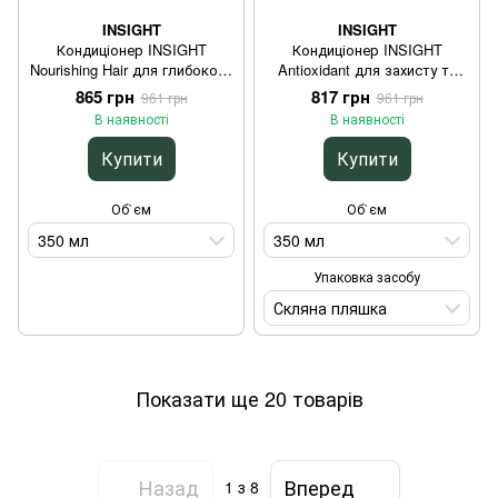
INSIGHT
INSIGHT
Кондиціонер INSIGHT
Кондиціонер INSIGHT
Nourishing Hair для глибокого
Antioxidant для захисту та
живлення сухого волосся
зволоження волосся 350 мл
865 грн
817 грн
961 грн
961 грн
350 мл
В наявності
В наявності
Купити
Купити
Об`єм
Об`єм
350 мл
350 мл
Упаковка засобу
Скляна пляшка
Показати ще 20 товарів
Назад
Вперед
1
з 8