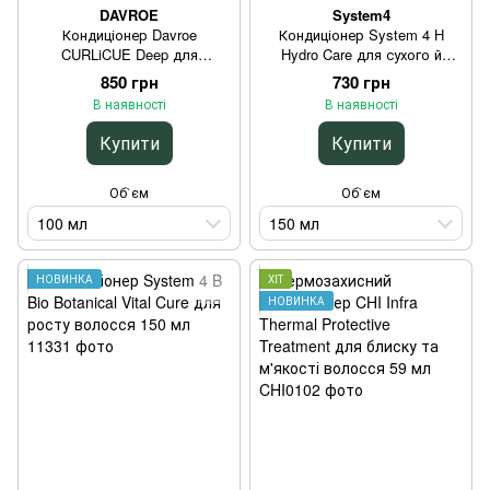
DAVROE
System4
Кондиціонер Davroe
Кондиціонер System 4 H
CURLiCUE Deep для
Hydro Care для сухого й
глибокого зволоження
фарбованого волосся 150 мл
850 грн
730 грн
кучерів 100 мл
В наявності
В наявності
Купити
Купити
Об`єм
Об`єм
100 мл
150 мл
НОВИНКА
ХІТ
НОВИНКА