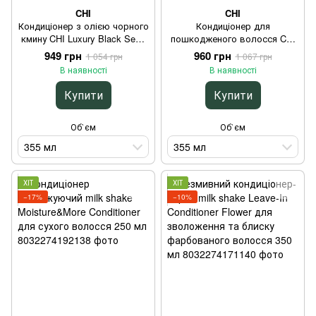
CHI
CHI
Кондиціонер з олією чорного
Кондиціонер для
кмину CHI Luxury Black Seed
пошкодженого волосся CHI
Oil Blend Moisture Replenish
Keratin Reconstructing
949 грн
960 грн
1 054 грн
1 067 грн
Conditioner для зволоження
Conditioner для відновлення
В наявності
В наявності
сухого волосся 355 мл
та гладкості 355 мл
Купити
Купити
Об`єм
Об`єм
355 мл
355 мл
ХІТ
ХІТ
−17%
−10%