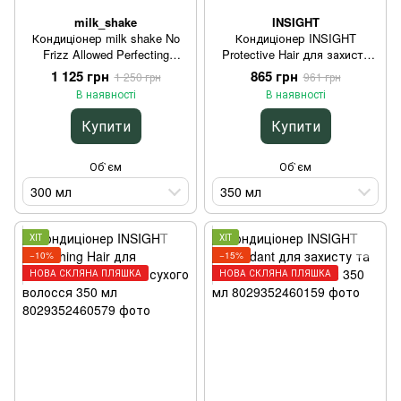
milk_shake
INSIGHT
Кондиціонер milk shake No
Кондиціонер INSIGHT
Frizz Allowed Perfecting
Protective Hair для захисту
Conditioner для легкого
кольору фарбованого
1 125 грн
865 грн
1 250 грн
961 грн
розчісування та гладкості
волосся 350 мл
В наявності
В наявності
волосся 300 мл
Купити
Купити
Об`єм
Об`єм
300 мл
350 мл
ХІТ
ХІТ
−10%
−15%
НОВА СКЛЯНА ПЛЯШКА
НОВА СКЛЯНА ПЛЯШКА