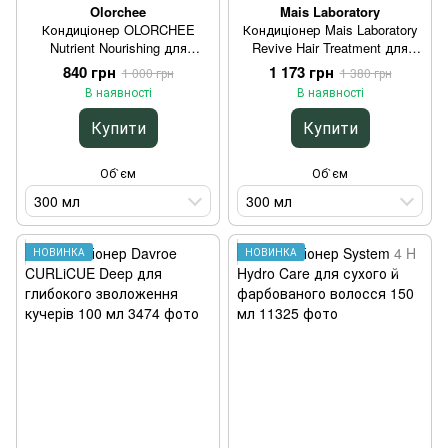
Olorchee
Mais Laboratory
Кондиціонер OLORCHEE
Кондиціонер Mais Laboratory
Nutrient Nourishing для
Revive Hair Treatment для
відновлення пошкодженого
пошкодженого волосся з
840 грн
1 173 грн
1 000 грн
1 380 грн
волосся 300 мл
кератином 300 мл
В наявності
В наявності
Купити
Купити
Об`єм
Об`єм
300 мл
300 мл
НОВИНКА
НОВИНКА