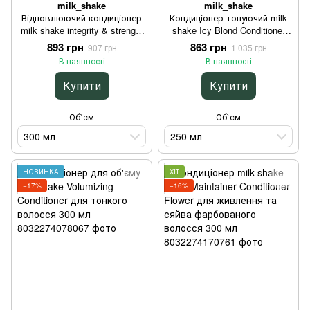
milk_shake
milk_shake
Відновлюючий кондиціонер
Кондиціонер тонуючий milk
milk shake integrity & strength
shake Icy Blond Conditioner
nourishing conditioner захист
нейтралізація жовтизни 250
893 грн
863 грн
907 грн
1 035 грн
від ламкості 300 мл
мл
В наявності
В наявності
Купити
Купити
Об`єм
Об`єм
300 мл
250 мл
НОВИНКА
ХІТ
−17%
−16%