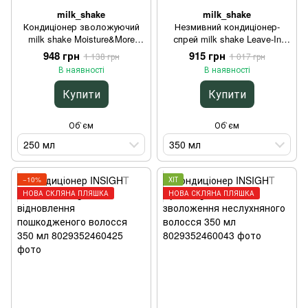
milk_shake
milk_shake
Кондиціонер зволожуючий
Незмивний кондиціонер-
milk shake Moisture&More
спрей milk shake Leave-In
Conditioner для сухого
Conditioner Flower для
948 грн
915 грн
1 138 грн
1 017 грн
волосся 250 мл
зволоження та блиску
В наявності
В наявності
фарбованого волосся 350 мл
Купити
Купити
Об`єм
Об`єм
250 мл
350 мл
−10%
ХІТ
НОВА СКЛЯНА ПЛЯШКА
НОВА СКЛЯНА ПЛЯШКА