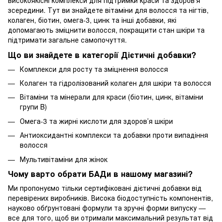
зсередини. Тут ви знайдете вітаміни для волосся та нігтів,
колаген, біотин, омега-3, цинк та інші добавки, які
допомагають зміцнити волосся, покращити стан шкіри та
підтримати загальне самопочуття.
Що ви знайдете в категорії Дієтичні добавки?
Комплекси для росту та зміцнення волосся
Колаген та гідролізований колаген для шкіри та волосся
Вітаміни та мінерали для краси (біотин, цинк, вітаміни
групи B)
Омега-3 та жирні кислоти для здоров’я шкіри
Антиоксидантні комплекси та добавки проти випадіння
волосся
Мультивітаміни для жінок
Чому варто обрати БАДи в нашому магазині?
Ми пропонуємо тільки сертифіковані дієтичні добавки від
перевірених виробників. Висока біодоступність компонентів,
науково обґрунтовані формули та зручні форми випуску —
все для того, щоб ви отримали максимальний результат від