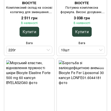
BIOCYTE
BIOCYTE
Комплексний склад на основі
Потужна комплексна
колагену для зменшення
формула. Високі дозування
болю у м'язах Biocyte
Biocyte COLLAGEN SHOT
2 511 грн
3 038 грн
COLLAGEN MUSCLE RELAX
10шт
В наявності
В наявності
220г
Купити
Купити
Вага
Вага
220г
10шт