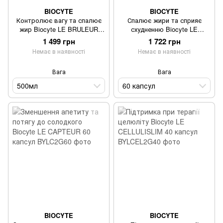
BIOCYTE
BIOCYTE
Контролює вагу та спалює
Спалює жири та сприяє
жир Biocyte LE BRULEUR
схудненню Biocyte LE
MAX AU MOROSIL 500мл
BRULEUR 60 капсул
1 499 грн
1 722 грн
Немає в наявності
Немає в наявності
Вага
Вага
500мл
60 капсул
BIOCYTE
BIOCYTE