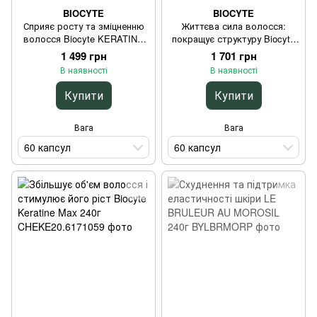
BIOCYTE
BIOCYTE
Сприяє росту та зміцненню
Життєва сила волосся:
волосся Biocyte KERATINE
покращує структуру Biocyte
GUMMIES 60 капсул
KERATINE HA 300 60 капсул
1 499 грн
1 701 грн
В наявності
В наявності
Купити
Купити
Вага
Вага
60 капсул
60 капсул