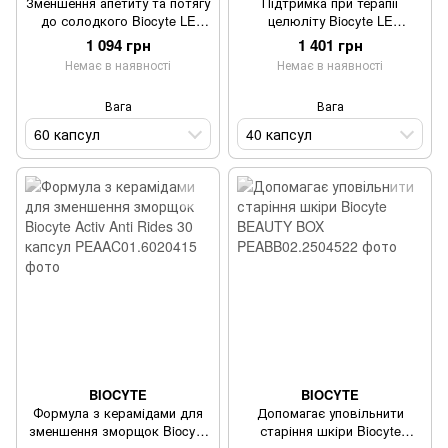
Зменшення апетиту та потягу
Підтримка при терапії
до солодкого Biocyte LE
целюліту Biocyte LE
CAPTEUR 60 капсул
CELLULISLIM 40 капсул
1 094 грн
1 401 грн
Немає в наявності
Немає в наявності
Вага
Вага
60 капсул
40 капсул
BIOCYTE
BIOCYTE
Формула з керамідами для
Допомагає уповільнити
зменшення зморщок Biocyte
старіння шкіри Biocyte