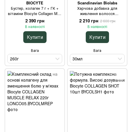
BIOCYTE
Scandinavian Biolabs
Бустер, колаген 7 г + ГК +
Харчова добавка для
вітаміни Biocyte Collagen Max
живлення волосся
Superfruits 260г
Scandinavian Biolabs Bio-Sila-
2 390 грн
2 210 грн
2 600 грн
Cumin Food Supplement 30мл
В наявності
В наявності
Купити
Купити
Вага
Вага
260г
30мл