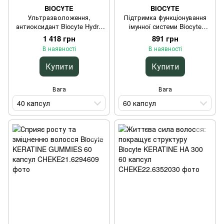
BIOCYTE
BIOCYTE
Ультразволоження,
Підтримка функціонування
антиоксидант Biocyte Hydra
імунної системи Biocyte
Extreme 40 капсул
Immunite Gummies 60 капсул
1 418 грн
891 грн
В наявності
В наявності
Купити
Купити
Вага
Вага
40 капсул
60 капсул