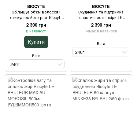
BIOCYTE
BIOCYTE
Збільшує об'єм волосся і
Схуднення та підтримка
стимулює його ріст Biocyte
еластичності шкіри LE
Keratine Max 240г
BRULEUR AU MOROSIL 240г
2 390 грн
2 390 грн
В наявності
Немає в наявності
Купити
Вага
240г
Вага
240г