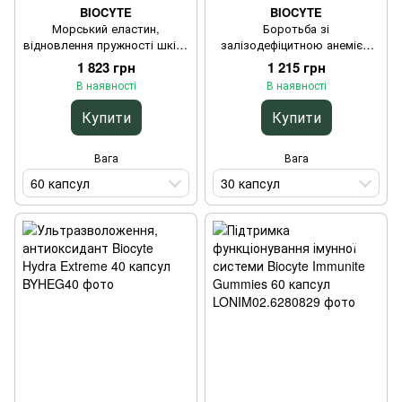
BIOCYTE
BIOCYTE
Морський еластин,
Боротьба зі
відновлення пружності шкіри
залізодефіцитною анемією
Biocyte Elastine Forte 500 mg
Biocyte Fe Fer Liposomal 30
1 823 грн
1 215 грн
60 капсул
капсул
В наявності
В наявності
Купити
Купити
Вага
Вага
60 капсул
30 капсул