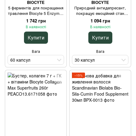
BIOCYTE
BIOCYTE
5 ферментів для покращення
Природний антидепресант,
травлення Biocyte 5 Enzymes
покращує емоційний стан
60 капсул
Biocyte 5-HTP 30 капсул
1 742 грн
1 094 грн
В наявності
В наявності
Купити
Купити
Вага
Вага
60 капсул
30 капсул
−15%