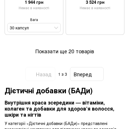
Activ Anti Rides 30 капсул
BEAUTY BOX
1 944 грн
3 524 грн
Немає в наявності
Немає в наявності
Вага
30 капсул
Показати ще 20 товарів
Назад
Вперед
1
з 3
Дієтичні добавки (БАДи)
Внутрішня краса зсередини — вітаміни,
колаген та добавки для здоров’я волосся,
шкіри та нігтів
У категорії «Дієтичні добавки (БАДи)» представлені
високоякісні комплекси для підтримки краси та здоров’я