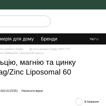
мерія для дому
Бренди
Укр
Рус
ичні добавки (БАДи)
Дієтичні добавки (БАДи) BIOCYTE
yte Cal/Mag/Zinc Liposomal 60 капсул
ьцію, магнію та цинку
ag/Zinc Liposomal 60
CA02.6125351
Написати відгук
В бажання