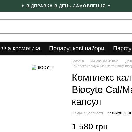
✦ ВІДПРАВКА В ДЕНЬ ЗАМОВЛЕННЯ ✦
віча косметика
Подарункові набори
Парфу
Головна
Жіноча косметика
Дієт
Комплекс кальцію, магнію та цинку Bioc
Комплекс кал
Biocyte Cal/M
капсул
Немає в наявності
Артикул: LON
1 580 грн