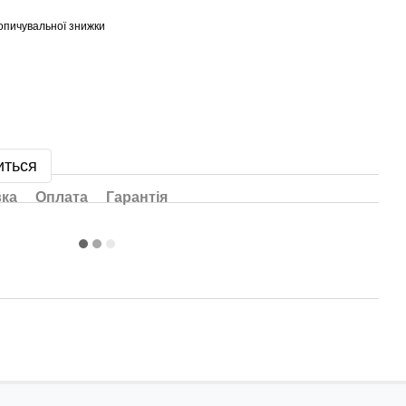
опичувальної знижки
иться
вка
Оплата
Гарантія