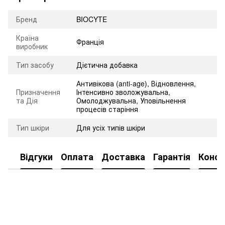
Бренд
BIOCYTE
Країна
Франція
виробник
Тип засобу
Дієтична добавка
Антивікова (anti-age)
,
Відновлення
,
Призначення
Інтенсивно зволожувальна
,
та Дія
Омолоджувальна
,
Уповільнення
процесів старіння
Тип шкіри
Для усіх типів шкіри
Відгуки
Оплата
Доставка
Гарантія
Консу