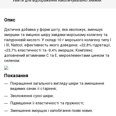
Опис
Дієтична добавка у формі шоту, яка зволожує, зменшує
зморшки та зміцнює шкіру завдяки морському колагену та
гіалуроновій кислоті. У складі 10 г морського колагену типу I
і III, Naticol, ефективність якого доведена: +22,8% гідратації,
+23,7% еластичності та -9,4% зморщок. Комплекс
доповнений вітамінами С та Е, мікроелементами цинком та
селеном.
Показання
Покращення загального вигляду шкіри та зменшення
видимих ознак її старіння;
Зволоження сухої шкіри;
Підвищення її еластичності та пружності;
Зменшення зморщок і запобігання появі нових.