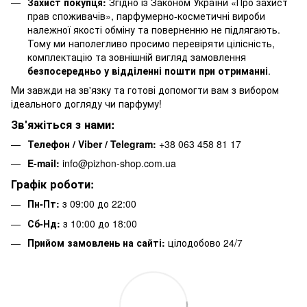
Захист покупця:
Згідно із Законом України «Про захист
прав споживачів», парфумерно-косметичні вироби
належної якості обміну та поверненню не підлягають.
Тому ми наполегливо просимо перевіряти цілісність,
комплектацію та зовнішній вигляд замовлення
безпосередньо у відділенні пошти при отриманні
.
Ми завжди на зв'язку та готові допомогти вам з вибором
ідеального догляду чи парфуму!
Зв'яжіться з нами:
Телефон / Viber / Telegram:
+38 063 458 81 17
E-mail:
info@pizhon-shop.com.ua
Графік роботи:
Пн-Пт:
з 09:00 до 22:00
Сб-Нд:
з 10:00 до 18:00
Прийом замовлень на сайті:
цілодобово 24/7