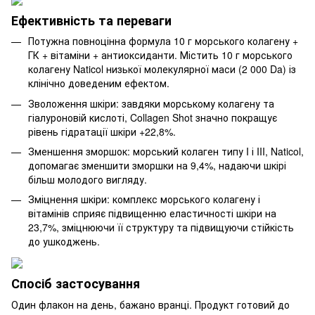
Ефективність та переваги
Потужна повноцінна формула 10 г морського колагену +
ГК + вітаміни + антиоксиданти. Містить 10 г морського
колагену Naticol низької молекулярної маси (2 000 Da) із
клінічно доведеним ефектом.
Зволоження шкіри: завдяки морському колагену та
гіалуроновій кислоті, Collagen Shot значно покращує
рівень гідратації шкіри +22,8%.
Зменшення зморшок: морський колаген типу I і III, Naticol,
допомагає зменшити зморшки на 9,4%, надаючи шкірі
більш молодого вигляду.
Зміцнення шкіри: комплекс морського колагену і
вітамінів сприяє підвищенню еластичності шкіри на
23,7%, зміцнюючи її структуру та підвищуючи стійкість
до ушкоджень.
Спосіб застосування
Один флакон на день, бажано вранці. Продукт готовий до