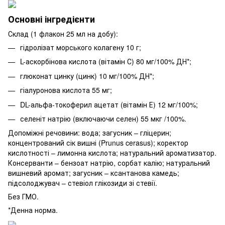
Основні інгредієнти
Склад (1 флакон 25 мл на добу):
гідролізат морського колагену 10 г;
L-аскорбінова кислота (вітамін С) 80 мг/100% ДН*;
глюконат цинку (цинк) 10 мг/100% ДН*;
гіалуронова кислота 55 мг;
DL-альфа-токоферил ацетат (вітамін Е) 12 мг/100%;
селеніт натрію (включаючи селен) 55 мкг /100%.
Допоміжні речовини: вода; загусник – гліцерин;
концентрований сік вишні (Prunus cerasus); коректор
кислотності – лимонна кислота; натуральний ароматизатор.
Консерванти – бензоат натрію, сорбат калію; натуральний
вишневий аромат; загусник – ксантанова камедь;
підсолоджувач – стевіол глікозиди зі стевії.
Без ГМО.
*Денна норма.