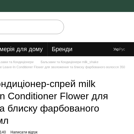
мерія для дому
Бренди
Укр
Рус
зами та Кондиціонери
Бальзами та Кондиціонери milk_shake
e Leave-In Conditioner Flower для зволоження та блиску фарбованого волосся 350
ндиціонер-спрей milk
n Conditioner Flower для
а блиску фарбованого
мл
1140
Написати відгук