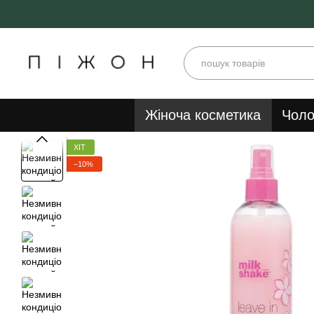
Перейти до основного контенту
Жіноча косметика
Чоло
ХІТ
−10%