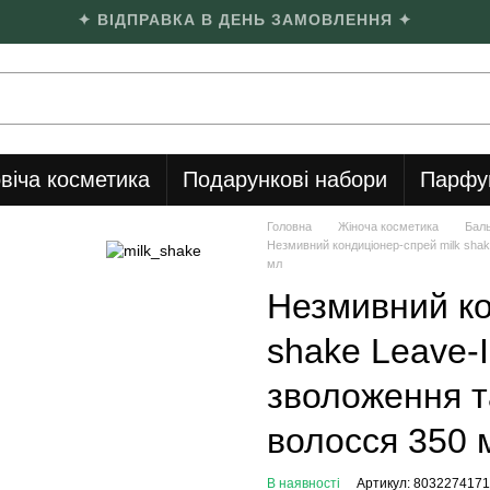
✦ ВІДПРАВКА В ДЕНЬ ЗАМОВЛЕННЯ ✦
віча косметика
Подарункові набори
Парфу
Головна
Жіноча косметика
Баль
Незмивний кондиціонер-спрей milk shak
мл
Незмивний ко
shake Leave-I
зволоження т
волосся 350 
В наявності
Артикул: 803227417