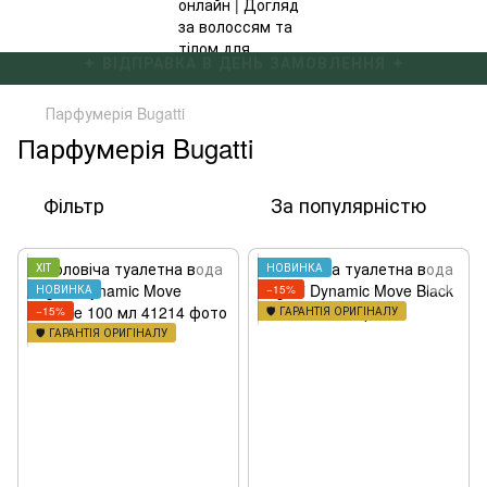
✦ БЕЗКОШТОВНА ДОСТАВКА ВІД 4000 ГРН ✦
Парфумерія Bugatti
Парфумерія Bugatti
Фільтр
За популярністю
ХІТ
НОВИНКА
НОВИНКА
−15%
−15%
🛡️ ГАРАНТІЯ ОРИГІНАЛУ
🛡️ ГАРАНТІЯ ОРИГІНАЛУ