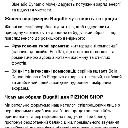
Blue
або
Dynamic Move
) дарують потужний заряд енергії
та відчуття чистоти.
Жіноча парфумерія Bugatti: чуттєвість та грація
Жіночі колекції розроблені для того, щоб підкреслити
природну чарівність та доповнити будь-який образ — від
повсякденного до розкішного вечірнього:
Фруктово-квіткові аромати:
життєрадісні композиції
(наприклад, лінійка Felicità), що огортають легкою та
романтичною аурою з нотами жасмину та стиглих
фруктів.
Східні та інтенсивні композиції:
серії на кшталт
Bella
Donna Intensa
або
Eleganza
створюють теплий, глибокий
та звабливий шлейф завдяки пудровим і амбровим
акордам.
Чому ми обрали Bugatti для PIZHON SHOP
Ми ретельно формуємо наш каталог, співпрацюючи лише з
перевіреними виробниками. У нас представлена 100%
оригінальна та сертифікована продукція. Цей бренд
пропонує бездоганний баланс ціни, преміального звучання
та стійкості, що повністю відповідає високим стандартам