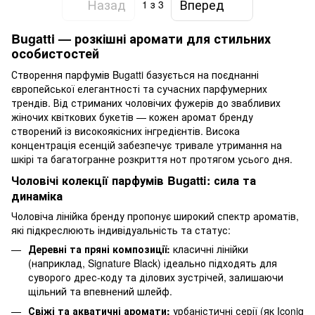
Назад
Вперед
1
з 3
Bugatti — розкішні аромати для стильних
особистостей
Створення парфумів Bugatti базується на поєднанні
європейської елегантності та сучасних парфумерних
трендів. Від стриманих чоловічих фужерів до звабливих
жіночих квіткових букетів — кожен аромат бренду
створений із високоякісних інгредієнтів. Висока
концентрація есенцій забезпечує тривале утримання на
шкірі та багатогранне розкриття нот протягом усього дня.
Чоловічі колекції парфумів Bugatti: сила та
динаміка
Чоловіча лінійка бренду пропонує широкий спектр ароматів,
які підкреслюють індивідуальність та статус:
Деревні та пряні композиції:
класичні лінійки
(наприклад,
Signature Black
) ідеально підходять для
суворого дрес-коду та ділових зустрічей, залишаючи
щільний та впевнений шлейф.
Свіжі та акватичні аромати:
урбаністичні серії (як
Iconiq