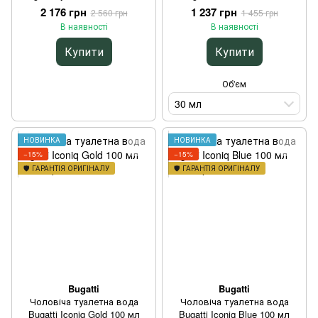
100 мл
2 176 грн
1 237 грн
2 560 грн
1 455 грн
В наявності
В наявності
Купити
Купити
Об'єм
30 мл
НОВИНКА
НОВИНКА
−15%
−15%
🛡️ ГАРАНТІЯ ОРИГІНАЛУ
🛡️ ГАРАНТІЯ ОРИГІНАЛУ
Bugatti
Bugatti
Чоловіча туалетна вода
Чоловіча туалетна вода
Bugatti Iconiq Gold 100 мл
Bugatti Iconiq Blue 100 мл