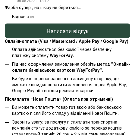
08.06.2023 в 13:12
Фарба супер , на шкіру не береться...
Відповісти
Написати відгук
Онлайн-оплата (Visa / Mastercard / Apple Pay / Google Pay)
Оплата здійснюється без комісії через безпечну
платіжну систему
WayForPay
.
Під час оформлення замовлення оберіть метод
"Онлайн-
оплата банківською карткою WayForPay"
.
Ви будете перенаправлені на захищену сторінку, де
зможете швидко оплатити замовлення через Apple Pay,
Google Pay або ввівши реквізити картки.
Післяплата «Нова Пошта» (Оплата при отриманні)
Ви можете оплатити товар готівкою або банківською
карткою після його огляду у відділенні Нової Пошти.
Зверніть увагу: за послугу післяплати транспортна
компанія стягує додаткову комісію за переказ коштів
(стандартний тариф: 20 грн + 2% від суми замовлення).