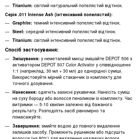
Titanium:
світлий натуральний попелястий відтінок.
Серія .011 Intense Ash (інтенсивний попелястий):
Graphite:
темний інтенсивний попелястий відтінок.
Steel:
середній інтенсивний попелястий відтінок.
Titanium:
світлий інтенсивний попелястий відтінок.
Спосіб застосування:
Змішування:
у неметалевій мисці змішайте DEPOT 506 з
активатором DEPOT 507 Color Activator у співвідношенні
1:1 (наприклад, 30 мл + 30 мл) до однорідної суміші.
Використовуйте мірний стаканчик із комплекту для
точного дозування.
Нанесення:
одягніть захисні рукавички. Нанесіть суміш
на суху бороду або волосся пензликом із комплекту. Час
витримки — 5-10 хвилин залежно від бажаного
результату. Розподіліть засіб рівномірно та
помасажуйте.
Завершення:
змийте водою до повного видалення
залишків засобу. Промокніть рушником або підсушіть
волосся (на 80%) для видалення надлишку вологи.