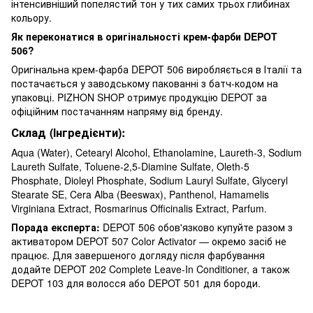
інтенсивніший попелястий тон у тих самих трьох глибинах
кольору.
Як переконатися в оригінальності крем-фарби DEPOT
506?
Оригінальна крем-фарба DEPOT 506 виробляється в Італії та
постачається у заводському пакованні з батч-кодом на
упаковці. PIZHON SHOP отримує продукцію DEPOT за
офіційним постачанням напряму від бренду.
Склад (Інгредієнти):
Aqua (Water), Cetearyl Alcohol, Ethanolamine, Laureth-3, Sodium
Laureth Sulfate, Toluene-2,5-Diamine Sulfate, Oleth-5
Phosphate, Dioleyl Phosphate, Sodium Lauryl Sulfate, Glyceryl
Stearate SE, Cera Alba (Beeswax), Panthenol, Hamamelis
Virginiana Extract, Rosmarinus Officinalis Extract, Parfum.
Порада експерта:
DEPOT 506 обов'язково купуйте разом з
активатором DEPOT 507 Color Activator — окремо засіб не
працює. Для завершеного догляду після фарбування
додайте DEPOT 202 Complete Leave-In Conditioner, а також
DEPOT 103 для волосся або DEPOT 501 для бороди.