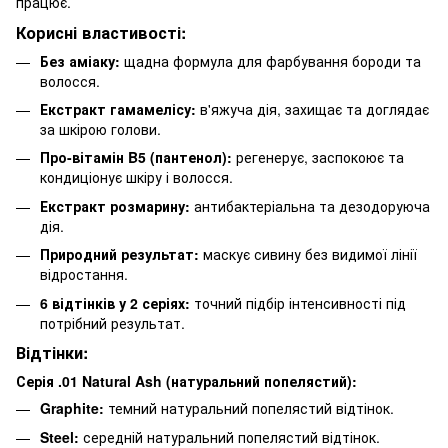
працює.
Корисні властивості:
Без аміаку:
щадна формула для фарбування бороди та
волосся.
Екстракт гамамелісу:
в'яжуча дія, захищає та доглядає
за шкірою голови.
Про-вітамін B5 (пантенол):
регенерує, заспокоює та
кондиціонує шкіру і волосся.
Екстракт розмарину:
антибактеріальна та дезодоруюча
дія.
Природний результат:
маскує сивину без видимої лінії
відростання.
6 відтінків у 2 серіях:
точний підбір інтенсивності під
потрібний результат.
Відтінки:
Серія .01 Natural Ash (натуральний попелястий):
Graphite:
темний натуральний попелястий відтінок.
Steel:
середній натуральний попелястий відтінок.