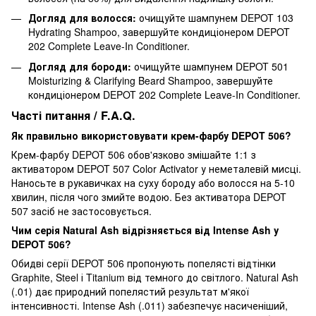
Догляд для волосся:
очищуйте шампунем DEPOT 103
Hydrating Shampoo, завершуйте кондиціонером DEPOT
202 Complete Leave-In Conditioner.
Догляд для бороди:
очищуйте шампунем DEPOT 501
Moisturizing & Clarifying Beard Shampoo, завершуйте
кондиціонером DEPOT 202 Complete Leave-In Conditioner.
Часті питання / F.A.Q.
Як правильно використовувати крем-фарбу DEPOT 506?
Крем-фарбу DEPOT 506 обов'язково змішайте 1:1 з
активатором DEPOT 507 Color Activator у неметалевій мисці.
Наносьте в рукавичках на суху бороду або волосся на 5-10
хвилин, після чого змийте водою. Без активатора DEPOT
507 засіб не застосовується.
Чим серія Natural Ash відрізняється від Intense Ash у
DEPOT 506?
Обидві серії DEPOT 506 пропонують попелясті відтінки
Graphite, Steel і Titanium від темного до світлого. Natural Ash
(.01) дає природний попелястий результат м'якої
інтенсивності. Intense Ash (.011) забезпечує насиченіший,