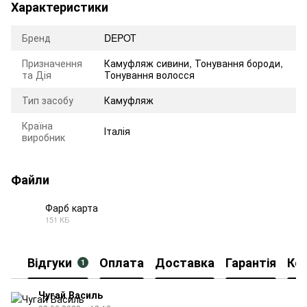
Характеристики
Бренд
DEPOT
Призначення
Камуфляж сивини
,
Тонування бороди
,
та Дія
Тонування волосся
Тип засобу
Камуфляж
Країна
Італія
виробник
Файли
Фарб карта
151 КБ
PDF
Відгуки
Оплата
Доставка
Гарантія
Ко
1
Чугай Василь