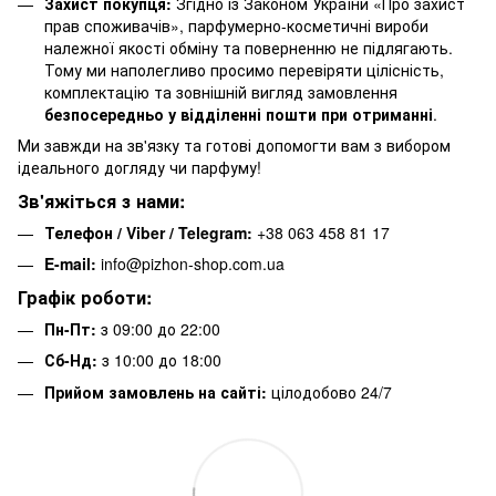
Захист покупця:
Згідно із Законом України «Про захист
прав споживачів», парфумерно-косметичні вироби
належної якості обміну та поверненню не підлягають.
Тому ми наполегливо просимо перевіряти цілісність,
комплектацію та зовнішній вигляд замовлення
безпосередньо у відділенні пошти при отриманні
.
Ми завжди на зв'язку та готові допомогти вам з вибором
ідеального догляду чи парфуму!
Зв'яжіться з нами:
Телефон / Viber / Telegram:
+38 063 458 81 17
E-mail:
info@pizhon-shop.com.ua
Графік роботи:
Пн-Пт:
з 09:00 до 22:00
Сб-Нд:
з 10:00 до 18:00
Прийом замовлень на сайті:
цілодобово 24/7