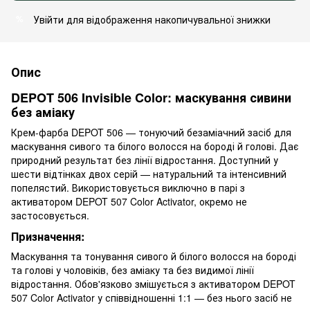
Увійти
для відображення накопичувальної знижки
%
Опис
DEPOT 506 Invisible Color: маскування сивини
без аміаку
Крем-фарба DEPOT 506 — тонуючий безаміачний засіб для
маскування сивого та білого волосся на бороді й голові. Дає
природний результат без лінії відростання. Доступний у
шести відтінках двох серій — натуральний та інтенсивний
попелястий. Використовується виключно в парі з
активатором DEPOT 507 Color Activator, окремо не
застосовується.
Призначення:
Маскування та тонування сивого й білого волосся на бороді
та голові у чоловіків, без аміаку та без видимої лінії
відростання. Обов'язково змішується з активатором DEPOT
507 Color Activator у співвідношенні 1:1 — без нього засіб не