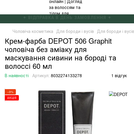
✦ БЕЗКОШТОВНА ДОСТАВКА ВІД 4000 ГРН ✦
Чоловіча косметика
Для бороди і вусів
Для бороди і вус
Крем-фарба DEPOT 506 Graphit
чоловіча без аміаку для
маскування сивини на бороді та
волоссі 60 мл
В наявності
Артикул:
8032274133278
1 відгук
−3%
АКЦІЯ