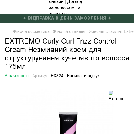
✦ БЕЗКОШТОВНА ДОСТАВКА ВІД 4000 ГРН ✦
Жіноча косметика
Жіночій стайлінг
Жіночій стайлінг Extr
EXTREMO Curly Curl Frizz Control
Cream Незмивний крем для
структурування кучерявого волосся
175мл
В наявності
Артикул:
EX324
Написати відгук