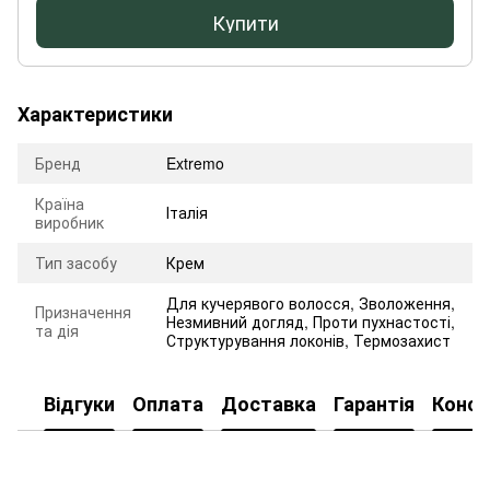
Купити
Характеристики
Бренд
Extremo
Країна
Італія
виробник
Тип засобу
Крем
Для кучерявого волосся
,
Зволоження
,
Призначення
Незмивний догляд
,
Проти пухнастості
,
та дія
Структурування локонів
,
Термозахист
Відгуки
Оплата
Доставка
Гарантія
Консу