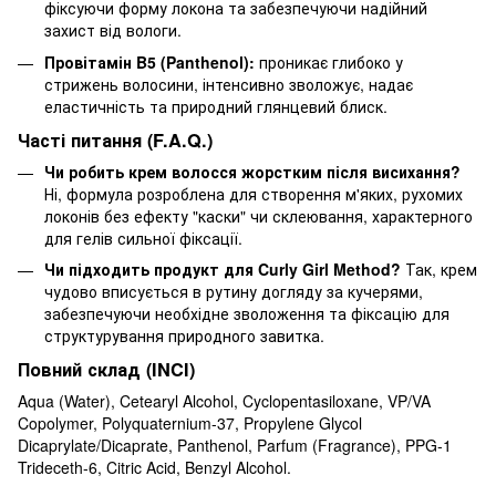
фіксуючи форму локона та забезпечуючи надійний
захист від вологи.
Провітамін B5 (Panthenol):
проникає глибоко у
стрижень волосини, інтенсивно зволожує, надає
еластичність та природний глянцевий блиск.
Часті питання (F.A.Q.)
Чи робить крем волосся жорстким після висихання?
Ні, формула розроблена для створення м'яких, рухомих
локонів без ефекту "каски" чи склеювання, характерного
для гелів сильної фіксації.
Чи підходить продукт для Curly Girl Method?
Так, крем
чудово вписується в рутину догляду за кучерями,
забезпечуючи необхідне зволоження та фіксацію для
структурування природного завитка.
Повний склад (INCI)
Aqua (Water), Cetearyl Alcohol, Cyclopentasiloxane, VP/VA
Copolymer, Polyquaternium-37, Propylene Glycol
Dicaprylate/Dicaprate, Panthenol, Parfum (Fragrance), PPG-1
Trideceth-6, Citric Acid, Benzyl Alcohol.