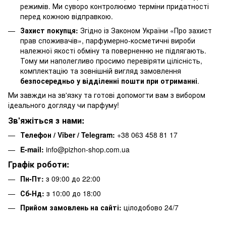
режимів. Ми суворо контролюємо терміни придатності
перед кожною відправкою.
Захист покупця:
Згідно із Законом України «Про захист
прав споживачів», парфумерно-косметичні вироби
належної якості обміну та поверненню не підлягають.
Тому ми наполегливо просимо перевіряти цілісність,
комплектацію та зовнішній вигляд замовлення
безпосередньо у відділенні пошти при отриманні
.
Ми завжди на зв'язку та готові допомогти вам з вибором
ідеального догляду чи парфуму!
Зв'яжіться з нами:
Телефон / Viber / Telegram:
+38 063 458 81 17
E-mail:
info@pizhon-shop.com.ua
Графік роботи:
Пн-Пт:
з 09:00 до 22:00
Сб-Нд:
з 10:00 до 18:00
Прийом замовлень на сайті:
цілодобово 24/7