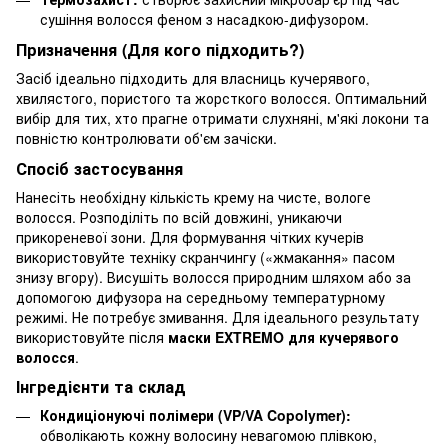
сушіння волосся феном з насадкою-дифузором.
Призначення (Для кого підходить?)
Засіб ідеально підходить для власниць кучерявого,
хвилястого, пористого та жорсткого волосся. Оптимальний
вибір для тих, хто прагне отримати слухняні, м'які локони та
повністю контролювати об'єм зачіски.
Спосіб застосування
Нанесіть необхідну кількість крему на чисте, вологе
волосся. Розподіліть по всій довжині, уникаючи
прикореневої зони. Для формування чітких кучерів
використовуйте техніку скранчингу («жмакання» пасом
знизу вгору). Висушіть волосся природним шляхом або за
допомогою дифузора на середньому температурному
режимі. Не потребує змивання. Для ідеального результату
використовуйте після
маски EXTREMO для кучерявого
волосся
.
Інгредієнти та склад
Кондиціонуючі полімери (VP/VA Copolymer):
обволікають кожну волосину невагомою плівкою,