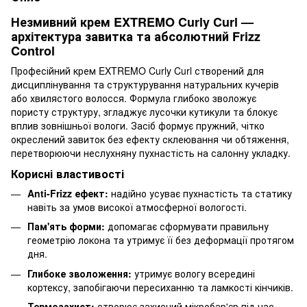
Незмивний крем EXTREMO Curly Curl —
архітектура завитка та абсолютний Frizz
Control
Професійний крем EXTREMO Curly Curl створений для
дисциплінування та структурування натуральних кучерів
або хвилястого волосся. Формула глибоко зволожує
пористу структуру, згладжує лусочки кутикули та блокує
вплив зовнішньої вологи. Засіб формує пружний, чітко
окреслений завиток без ефекту склеювання чи обтяження,
перетворюючи неслухняну пухнастість на салонну укладку.
Корисні властивості
Anti-Frizz ефект:
надійно усуває пухнастість та статику
навіть за умов високої атмосферної вологості.
Пам'ять форми:
допомагає сформувати правильну
геометрію локона та утримує її без деформації протягом
дня.
Глибоке зволоження:
утримує вологу всередині
кортексу, запобігаючи пересиханню та ламкості кінчиків.
Термозахист:
створює захисний мікробар'єр під час