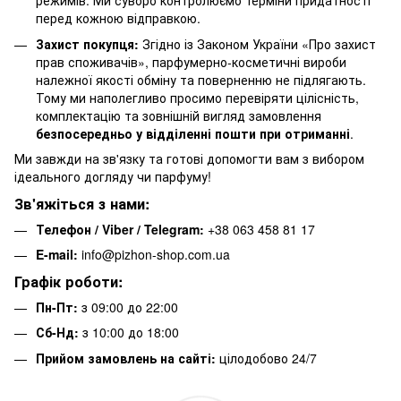
режимів. Ми суворо контролюємо терміни придатності
перед кожною відправкою.
Захист покупця:
Згідно із Законом України «Про захист
прав споживачів», парфумерно-косметичні вироби
належної якості обміну та поверненню не підлягають.
Тому ми наполегливо просимо перевіряти цілісність,
комплектацію та зовнішній вигляд замовлення
безпосередньо у відділенні пошти при отриманні
.
Ми завжди на зв'язку та готові допомогти вам з вибором
ідеального догляду чи парфуму!
Зв'яжіться з нами:
Телефон / Viber / Telegram:
+38 063 458 81 17
E-mail:
info@pizhon-shop.com.ua
Графік роботи:
Пн-Пт:
з 09:00 до 22:00
Сб-Нд:
з 10:00 до 18:00
Прийом замовлень на сайті:
цілодобово 24/7