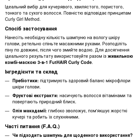
Ідеальний вибір для кучерявого, хвилястого, пористого,
тонкого та сухого волосся. Повністю відповідає принципам
Curly Girl Method.
Спосіб застосування
Нанесіть необхідну кількість шампуню на вологу шкіру
голови, ретельно спіньте масажними рухами. Розподіліть
піну по довжині, після чого змийте водою. Для досягнення
ідеального результату використовуйте разом із
живильною
комбі-маскою 3-в-1 FutHAIR Curly Code
.
Інгредієнти та склад
Пребіотики:
підтримують здоровий баланс мікрофлори
шкіри голови.
Фруктові екстракти:
насичують волосся вітамінами та
повертають природний блиск.
Олія макадамії:
глибоко зволожує, пом'якшує жорсткі
кучері та робить їх слухняними.
Часті питання (F.A.Q.)
Чи підходить шампунь для щоденного використання?