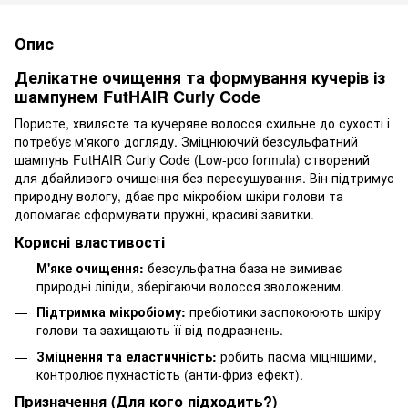
Опис
Делікатне очищення та формування кучерів із
шампунем FutHAIR Curly Code
Пористе, хвилясте та кучеряве волосся схильне до сухості і
потребує м'якого догляду. Зміцнюючий безсульфатний
шампунь FutHAIR Curly Code (Low-poo formula) створений
для дбайливого очищення без пересушування. Він підтримує
природну вологу, дбає про мікробіом шкіри голови та
допомагає сформувати пружні, красиві завитки.
Корисні властивості
М'яке очищення:
безсульфатна база не вимиває
природні ліпіди, зберігаючи волосся зволоженим.
Підтримка мікробіому:
пребіотики заспокоюють шкіру
голови та захищають її від подразнень.
Зміцнення та еластичність:
робить пасма міцнішими,
контролює пухнастість (анти-фриз ефект).
Призначення (Для кого підходить?)