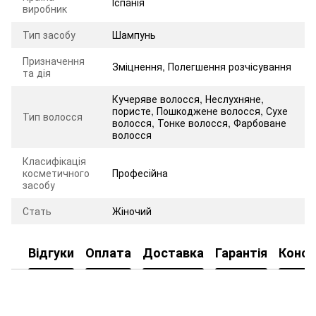
Іспанія
виробник
Тип засобу
Шампунь
Призначення
Зміцнення
,
Полегшення розчісування
та дія
Кучеряве волосся, Неслухняне,
пористе, Пошкоджене волосся, Сухе
Тип волосся
волосся, Тонке волосся, Фарбоване
волосся
Класифікація
косметичного
Професійна
засобу
Стать
Жіночий
Відгуки
Оплата
Доставка
Гарантія
Консу