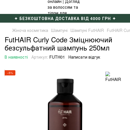
✦ БЕЗКОШТОВНА ДОСТАВКА ВІД 4000 ГРН ✦
Жіноча косметика
Шампуні
Шампуні FutHAIR
FutHAIR Cu
FutHAIR Curly Code Зміцнюючий
безсульфатний шампунь 250мл
В наявності
Артикул:
FUTH01
Написати відгук
−5%