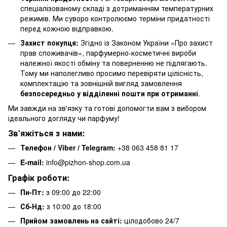
спеціалізованому складі з дотриманням температурних
режимів. Ми суворо контролюємо терміни придатності
перед кожною відправкою.
Захист покупця:
Згідно із Законом України «Про захист
прав споживачів», парфумерно-косметичні вироби
належної якості обміну та поверненню не підлягають.
Тому ми наполегливо просимо перевіряти цілісність,
комплектацію та зовнішній вигляд замовлення
безпосередньо у відділенні пошти при отриманні
.
Ми завжди на зв'язку та готові допомогти вам з вибором
ідеального догляду чи парфуму!
Зв'яжіться з нами:
Телефон / Viber / Telegram:
+38 063 458 81 17
E-mail:
info@pizhon-shop.com.ua
Графік роботи:
Пн-Пт:
з 09:00 до 22:00
Сб-Нд:
з 10:00 до 18:00
Прийом замовлень на сайті:
цілодобово 24/7