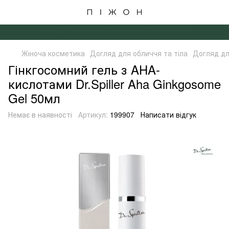
✦ БЕЗКОШТОВНА ДОСТАВКА ВІД 4000 ГРН ✦
Жіноча косметика
Догляд для обличчя та тіла
Догляд для
Гінкгосомний гель з AHA-
кислотами Dr.Spiller Aha Ginkgosome
Gel 50мл
Немає в наявності
Артикул:
199907
Написати відгук