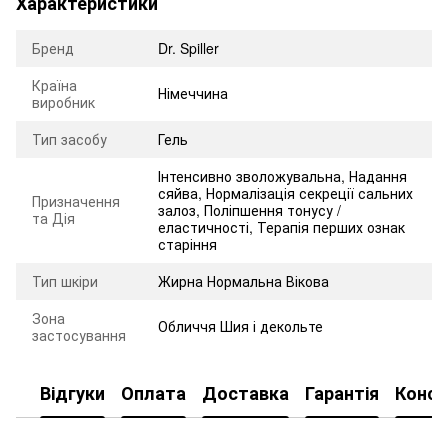
Характеристики
Бренд
Dr. Spiller
Країна
Німеччина
виробник
Тип засобу
Гель
Інтенсивно зволожувальна
,
Надання
сяйва
,
Нормалізація секреції сальних
Призначення
залоз
,
Поліпшення тонусу /
та Дія
еластичності
,
Терапія перших ознак
старіння
Тип шкіри
Жирна Нормальна Вікова
Зона
Обличчя Шия і декольте
застосування
Відгуки
Оплата
Доставка
Гарантія
Консу