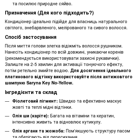
та посилює природне сяйво.
Призначення (Для кого підходить?)
Кондиціонер ідеально підійде для власниць натурального
світлого, знебарвленого, мелірованого та сивого волосся.
Спосіб застосування
Після миття голови злегка відіжміть волосся рушником.
Нанесіть кондиціонер по всій довжині, уникаючи коренів
(рекомендується використовувати захисні рукавички).
Залиште на 2-5 хвилин для активації тонуючого ефекту,
потім ретельно змийте водою.
Для досягнення ідеального
платинового відтінку використовуйте після антижовтого
шампуню Saryna Key No-Yellow.
Інгредієнти та склад
Фіолетовий пігмент:
Швидко та ефективно маскує
жовті та теплі мідні відтінки.
Олія ши (каріте):
Багата на вітаміни та кератин,
інтенсивно живить та відновлює кутикулу.
Олія аргани та жожоба:
Пом'якшують структуру пасом
та оберігають від пересихання.