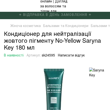
✦ БЕЗКОШТОВНА ДОСТАВКА ВІД 4000 ГРН ✦
Жіноча косметика
Бальзами та Кондиціонери
Бальзами т
Кондиціонер для нейтралізації
жовтого пігменту No-Yellow Saryna
Key 180 мл
В наявності
Артикул:
sk24595
Написати відгук