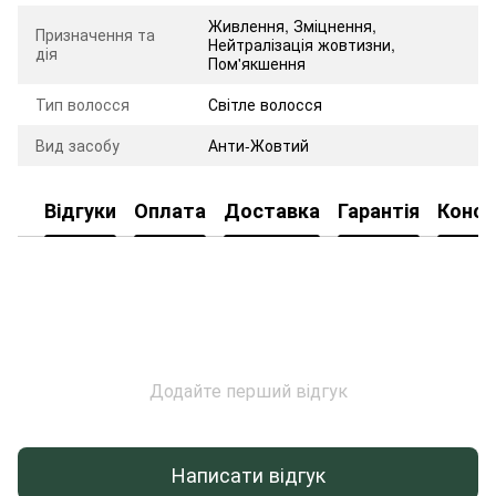
Живлення
,
Зміцнення
,
Призначення та
Нейтралізація жовтизни
,
дія
Пом'якшення
Тип волосся
Світле волосся
Вид засобу
Анти-Жовтий
Відгуки
Оплата
Доставка
Гарантія
Консу
Додайте перший відгук
Написати відгук