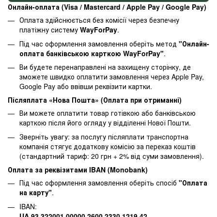
Онлайн-оплата (Visa / Mastercard / Apple Pay / Google Pay)
Оплата здійснюється без комісії через безпечну
платіжну систему
WayForPay
.
Під час оформлення замовлення оберіть метод
"Онлайн-
оплата банківською карткою WayForPay"
.
Ви будете перенаправлені на захищену сторінку, де
зможете швидко оплатити замовлення через Apple Pay,
Google Pay або ввівши реквізити картки.
Післяплата «Нова Пошта» (Оплата при отриманні)
Ви можете оплатити товар готівкою або банківською
карткою після його огляду у відділенні Нової Пошти.
Зверніть увагу: за послугу післяплати транспортна
компанія стягує додаткову комісію за переказ коштів
(стандартний тариф: 20 грн + 2% від суми замовлення).
Оплата за реквізитами IBAN (Monobank)
Під час оформлення замовлення оберіть спосіб
"Оплата
на карту"
.
IBAN:
UA 93 322001 00000 2600 2330 1219 42