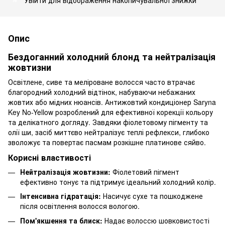
Опис
Бездоганний холодний блонд та нейтралізація
жовтизни
Освітлене, сиве та меліроване волосся часто втрачає
благородний холодний відтінок, набуваючи небажаних
жовтих або мідних нюансів. Антижовтий кондиціонер Saryna
Key No-Yellow розроблений для ефективної корекції кольору
та делікатного догляду. Завдяки фіолетовому пігменту та
олії ши, засіб миттєво нейтралізує теплі рефлекси, глибоко
зволожує та повертає пасмам розкішне платинове сяйво.
Корисні властивості
Нейтралізація жовтизни:
Фіолетовий пігмент
ефективно тонує та підтримує ідеальний холодний колір.
Інтенсивна гідратація:
Насичує сухе та пошкоджене
після освітлення волосся вологою.
Пом'якшення та блиск:
Надає волоссю шовковистості