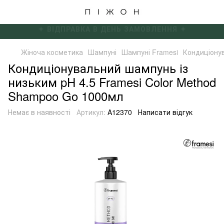
✦ БЕЗКОШТОВНА ДОСТАВКА ВІД 4000 ГРН ✦
Жіноча косметика
Шампуні
Шампуні Framesi
Кондиціонув
Кондиціонувальний шампунь із
низьким pH 4.5 Framesi Color Method
Shampoo Go 1000мл
Немає в наявності
Артикул:
A12370
Написати відгук