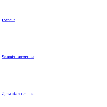
Головна
Чоловіча косметика
До та після гоління