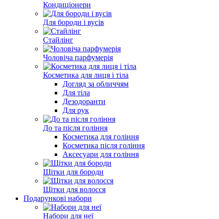
Кондиціонери
Для бороди і вусів
Стайлінг
Чоловіча парфумерія
Косметика для лиця і тіла
Догляд за обличчям
Для тіла
Дезодоранти
Для рук
До та після гоління
Косметика для гоління
Косметика після гоління
Аксесуари для гоління
Щітки для бороди
Щітки для волосся
Подарункові набори
Набори для неї