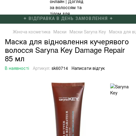
✦ БЕЗКОШТОВНА ДОСТАВКА ВІД 4000 ГРН ✦
Жіноча косметика
Маски
Маски Saryna Key
Маска для ві
Маска для відновлення кучерявого
волосся Saryna Key Damage Repair
85 мл
В наявності
Артикул:
sk60714
Написати відгук