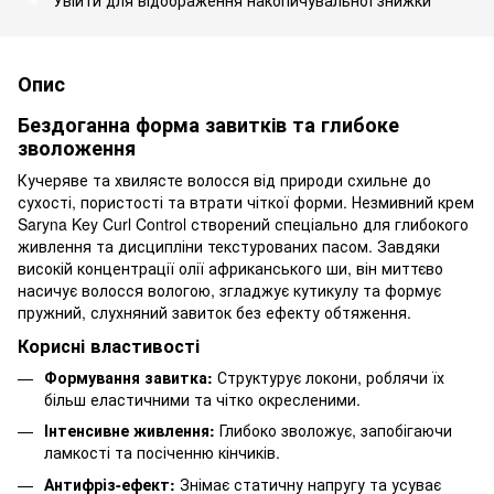
Опис
Бездоганна форма завитків та глибоке
зволоження
Кучеряве та хвилясте волосся від природи схильне до
сухості, пористості та втрати чіткої форми. Незмивний крем
Saryna Key Curl Control створений спеціально для глибокого
живлення та дисципліни текстурованих пасом. Завдяки
високій концентрації олії африканського ши, він миттєво
насичує волосся вологою, згладжує кутикулу та формує
пружний, слухняний завиток без ефекту обтяження.
Корисні властивості
Формування завитка:
Структурує локони, роблячи їх
більш еластичними та чітко окресленими.
Інтенсивне живлення:
Глибоко зволожує, запобігаючи
ламкості та посіченню кінчиків.
Антифріз-ефект:
Знімає статичну напругу та усуває