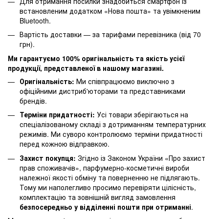
Для отримання посилки знадобиться смартфон із
встановленим додатком «Нова пошта» та увімкненим
Bluetooth.
Вартість доставки — за тарифами перевізника (від 70
грн).
Ми гарантуємо 100% оригінальність та якість усієї
продукції, представленої в нашому магазині.
Оригінальність:
Ми співпрацюємо виключно з
офіційними дистриб'юторами та представниками
брендів.
Терміни придатності:
Усі товари зберігаються на
спеціалізованому складі з дотриманням температурних
режимів. Ми суворо контролюємо терміни придатності
перед кожною відправкою.
Захист покупця:
Згідно із Законом України «Про захист
прав споживачів», парфумерно-косметичні вироби
належної якості обміну та поверненню не підлягають.
Тому ми наполегливо просимо перевіряти цілісність,
комплектацію та зовнішній вигляд замовлення
безпосередньо у відділенні пошти при отриманні
.