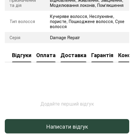
Призначення
Відновлення
,
Живлення
,
Зміцнення
,
та дія
Моделювання локонів
,
Пом'якшення
Кучеряве волосся, Неслухняне,
Тип волосся
пористе, Пошкоджене волосся, Сухе
волосся
Серія
Damage Repair
Відгуки
Оплата
Доставка
Гарантія
Консу
Додайте перший відгук
Написати відгук