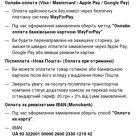
Онлайн-оплата (Visa / Mastercard / Apple Pay / Google Pay)
Оплата здійснюється без комісії через безпечну
платіжну систему
WayForPay
.
Під час оформлення замовлення оберіть метод
"Онлайн-
оплата банківською карткою WayForPay"
.
Ви будете перенаправлені на захищену сторінку, де
зможете швидко оплатити замовлення через Apple Pay,
Google Pay або ввівши реквізити картки.
Післяплата «Нова Пошта» (Оплата при отриманні)
Ви можете оплатити товар готівкою або банківською
карткою після його огляду у відділенні Нової Пошти.
Зверніть увагу: за послугу післяплати транспортна
компанія стягує додаткову комісію за переказ коштів
(стандартний тариф: 20 грн + 2% від суми замовлення).
Оплата за реквізитами IBAN (Monobank)
Під час оформлення замовлення оберіть спосіб
"Оплата
на карту"
.
IBAN:
UA 93 322001 00000 2600 2330 1219 42