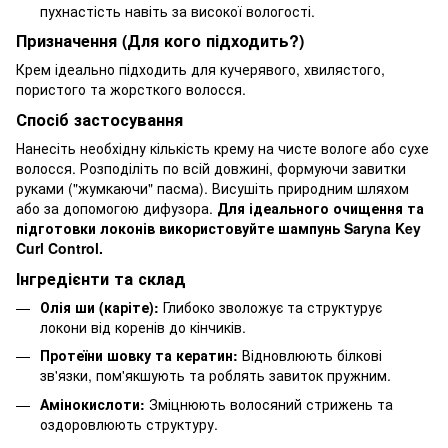
пухнастість навіть за високої вологості.
Призначення (Для кого підходить?)
Крем ідеально підходить для кучерявого, хвилястого,
пористого та жорсткого волосся.
Спосіб застосування
Нанесіть необхідну кількість крему на чисте вологе або сухе
волосся. Розподіліть по всій довжині, формуючи завитки
руками ("жумкаючи" пасма). Висушіть природним шляхом
або за допомогою дифузора.
Для ідеального очищення та
підготовки локонів використовуйте шампунь Saryna Key
Curl Control.
Інгредієнти та склад
Олія ши (каріте):
Глибоко зволожує та структурує
локони від коренів до кінчиків.
Протеїни шовку та кератин:
Відновлюють білкові
зв'язки, пом'якшують та роблять завиток пружним.
Амінокислоти:
Зміцнюють волосяний стрижень та
оздоровлюють структуру.