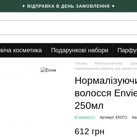
✦ ВІДПРАВКА В ДЕНЬ ЗАМОВЛЕННЯ ✦
віча косметика
Подарункові набори
Парфу
Головна
Жіноча косметика
Шам
Нормалізуючий шампунь для жирного во
Нормалізуюч
волосся Envie
250мл
В наявності
Артикул: EN371
На
612 грн