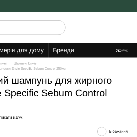
мерія для дому
Бренди
Укр
Рус
пуні
Шампуні Envie
лосся Envie Specific Sebum Control 250мл
ий шампунь для жирного
 Specific Sebum Control
писати відгук
В бажання