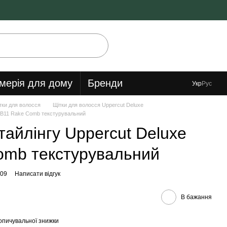
мерія для дому
Бренди
Укр
Рус
тки для волосся
Щітки для волосся Uppercut Deluxe
 CB11 Rake Comb текстурувальний
тайлінгу Uppercut Deluxe
omb текстурувальний
809
Написати відгук
В бажання
опичувальної знижки