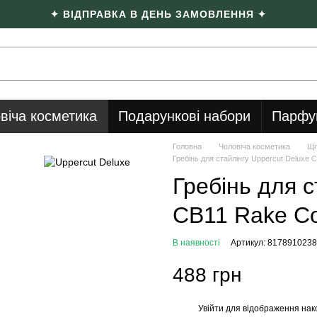
✦ ВІДПРАВКА В ДЕНЬ ЗАМОВЛЕННЯ ✦
віча косметика
Подарункові набори
Парфу
Головна
Чоловіча косметика
Щі
Гребінь для стайлінгу Uppercut Deluxe
Гребінь для с
CB11 Rake C
В наявності
Артикул: 817891023
488 грн
Увійти
для відображення нак
%