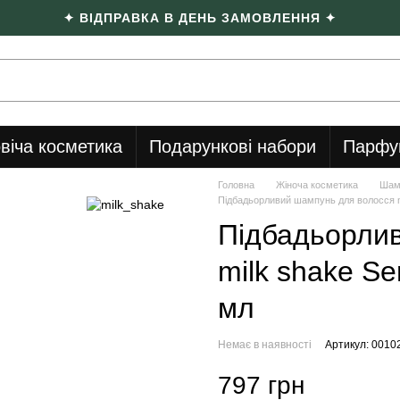
✦ ВІДПРАВКА В ДЕНЬ ЗАМОВЛЕННЯ ✦
віча косметика
Подарункові набори
Парфу
Головна
Жіноча косметика
Шам
Підбадьорливий шампунь для волосся mi
Підбадьорли
milk shake Se
мл
Немає в наявності
Артикул: 0010
797 грн