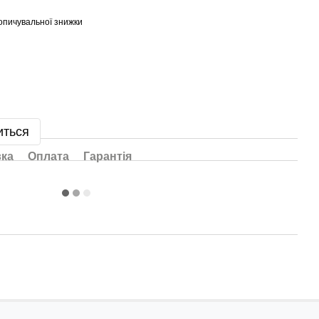
опичувальної знижки
иться
вка
Оплата
Гарантія