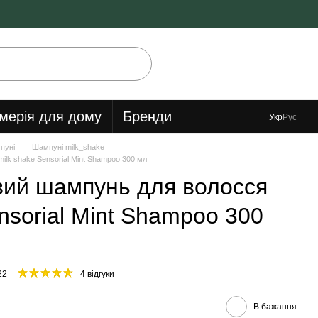
мерія для дому
Бренди
Укр
Рус
пуні
Шампуні milk_shake
lk shake Sensorial Mint Shampoo 300 мл
вий шампунь для волосся
nsorial Mint Shampoo 300
22
4 відгуки
В бажання