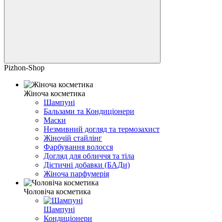
Pizhon-Shop
Жіноча косметика
Шампуні
Бальзами та Кондиціонери
Маски
Незмивний догляд та термозахист
Жіночій стайлінг
Фарбування волосся
Догляд для обличчя та тіла
Дієтичні добавки (БАДи)
Жіноча парфумерія
Чоловіча косметика
Шампуні
Кондиціонери