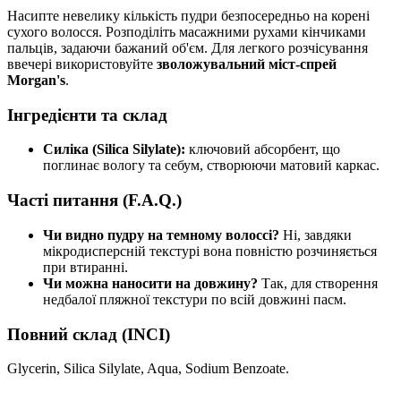
Насипте невелику кількість пудри безпосередньо на корені
сухого волосся. Розподіліть масажними рухами кінчиками
пальців, задаючи бажаний об'єм. Для легкого розчісування
ввечері використовуйте
зволожувальний міст-спрей
Morgan's
.
Інгредієнти та склад
Силіка (Silica Silylate):
ключовий абсорбент, що
поглинає вологу та себум, створюючи матовий каркас.
Часті питання (F.A.Q.)
Чи видно пудру на темному волоссі?
Ні, завдяки
мікродисперсній текстурі вона повністю розчиняється
при втиранні.
Чи можна наносити на довжину?
Так, для створення
недбалої пляжної текстури по всій довжині пасм.
Повний склад (INCI)
Glycerin, Silica Silylate, Aqua, Sodium Benzoate.