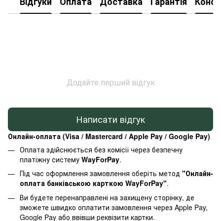
Відгуки
Оплата
Доставка
Гарантія
Консу
Додайте перший відгук
Написати відгук
Онлайн-оплата (Visa / Mastercard / Apple Pay / Google Pay)
Оплата здійснюється без комісії через безпечну
платіжну систему
WayForPay
.
Під час оформлення замовлення оберіть метод
"Онлайн-
оплата банківською карткою WayForPay"
.
Ви будете перенаправлені на захищену сторінку, де
зможете швидко оплатити замовлення через Apple Pay,
Google Pay або ввівши реквізити картки.