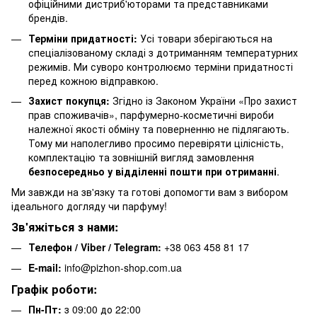
офіційними дистриб'юторами та представниками
брендів.
Терміни придатності:
Усі товари зберігаються на
спеціалізованому складі з дотриманням температурних
режимів. Ми суворо контролюємо терміни придатності
перед кожною відправкою.
Захист покупця:
Згідно із Законом України «Про захист
прав споживачів», парфумерно-косметичні вироби
належної якості обміну та поверненню не підлягають.
Тому ми наполегливо просимо перевіряти цілісність,
комплектацію та зовнішній вигляд замовлення
безпосередньо у відділенні пошти при отриманні
.
Ми завжди на зв'язку та готові допомогти вам з вибором
ідеального догляду чи парфуму!
Зв'яжіться з нами:
Телефон / Viber / Telegram:
+38 063 458 81 17
E-mail:
info@pizhon-shop.com.ua
Графік роботи:
Пн-Пт:
з 09:00 до 22:00