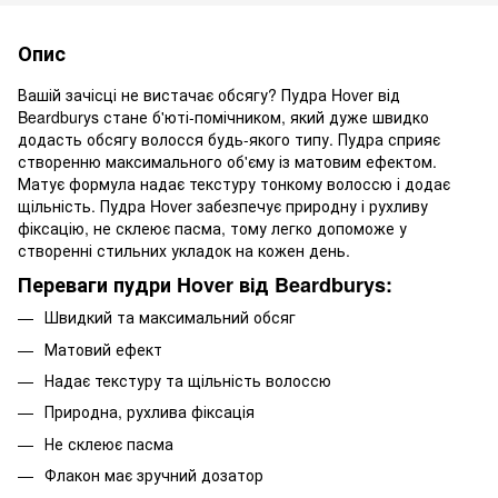
Опис
Вашій зачісці не вистачає обсягу? Пудра Hover від
Beardburys стане б'юті-помічником, який дуже швидко
додасть обсягу волосся будь-якого типу. Пудра сприяє
створенню максимального об'єму із матовим ефектом.
Матує формула надає текстуру тонкому волоссю і додає
щільність. Пудра Hover забезпечує природну і рухливу
фіксацію, не склеює пасма, тому легко допоможе у
створенні стильних укладок на кожен день.
Переваги пудри Hover від Beardburys:
Швидкий та максимальний обсяг
Матовий ефект
Надає текстуру та щільність волоссю
Природна, рухлива фіксація
Не склеює пасма
Флакон має зручний дозатор