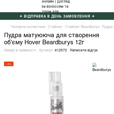
✦ ВІДПРАВКА В ДЕНЬ ЗАМОВЛЕННЯ ✦
Чоловіча косметика
Стайлінг
Стайлінг Beardburys
Пудра 
Пудра матуююча для створення
об'єму Hover Beardburys 12г
Немає в наявності
Артикул:
412572
Написати відгук
−6%