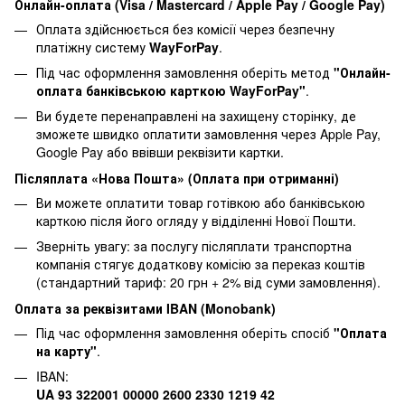
Онлайн-оплата (Visa / Mastercard / Apple Pay / Google Pay)
Оплата здійснюється без комісії через безпечну
платіжну систему
WayForPay
.
Під час оформлення замовлення оберіть метод
"Онлайн-
оплата банківською карткою WayForPay"
.
Ви будете перенаправлені на захищену сторінку, де
зможете швидко оплатити замовлення через Apple Pay,
Google Pay або ввівши реквізити картки.
Післяплата «Нова Пошта» (Оплата при отриманні)
Ви можете оплатити товар готівкою або банківською
карткою після його огляду у відділенні Нової Пошти.
Зверніть увагу: за послугу післяплати транспортна
компанія стягує додаткову комісію за переказ коштів
(стандартний тариф: 20 грн + 2% від суми замовлення).
Оплата за реквізитами IBAN (Monobank)
Під час оформлення замовлення оберіть спосіб
"Оплата
на карту"
.
IBAN:
UA 93 322001 00000 2600 2330 1219 42