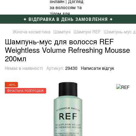
✦ ВІДПРАВКА В ДЕНЬ ЗАМОВЛЕННЯ ✦
Жіноча косметика
Шампуні
Шампуні REF
Шампунь-мус дл
Шампунь-мус для волосся REF
Weightless Volume Refreshing Mousse
200мл
Немає в наявності
Артикул:
29430
Написати відгук
−40%
ФІНАЛЬНА РОЗПРОДАЖ