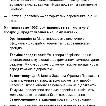
встановленим додатком «Нова пошта» та увімкненим
Bluetooth.
Вартість доставки — за тарифами перевізника (від 70
грн).
Ми гарантуємо 100% оригінальність та якість усієї
продукції, представленої в нашому магазині.
Оригінальність:
Ми співпрацюємо виключно з
офіційними дистриб'юторами та представниками
брендів.
Терміни придатності:
Усі товари зберігаються на
спеціалізованому складі з дотриманням температурних
режимів. Ми суворо контролюємо терміни придатності
перед кожною відправкою.
Захист покупця:
Згідно із Законом України «Про захист
прав споживачів», парфумерно-косметичні вироби
належної якості обміну та поверненню не підлягають.
Тому ми наполегливо просимо перевіряти цілісність,
комплектацію та зовнішній вигляд замовлення
безпосередньо у відділенні пошти при отриманні
.
Ми завжди на зв'язку та готові допомогти вам з вибором