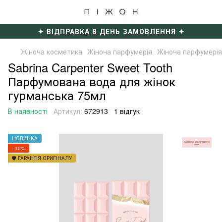
✦ ВІДПРАВКА В ДЕНЬ ЗАМОВЛЕННЯ ✦
Жіноча косметика
Жіноча парфумерія
Жіноча парфумерія 
Sabrina Carpenter Sweet Tooth
Парфумована вода для жінок
гурманська 75мл
В наявності
Артикул:
672913
1 відгук
НОВИНКА
−10%
🛡️ ГАРАНТІЯ ОРИГІНАЛУ