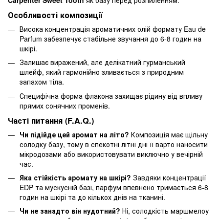
Carpenter Sweet Tooth
як базу перед розпиленням.
Особливості композиції
Висока концентрація ароматичних олій формату Eau de
Parfum забезпечує стабільне звучання до 6-8 годин на
шкірі.
Залишає виражений, але делікатний гурманський
шлейф, який гармонійно зливається з природним
запахом тіла.
Специфічна форма флакона захищає рідину від впливу
прямих сонячних променів.
Часті питання (F.A.Q.)
Чи підійде цей аромат на літо?
Композиція має щільну
солодку базу, тому в спекотні літні дні її варто наносити
мікродозами або використовувати виключно у вечірній
час.
Яка стійкість аромату на шкірі?
Завдяки концентрації
EDP та мускусній базі, парфум впевнено тримається 6-8
годин на шкірі та до кількох днів на тканині.
Чи не занадто він нудотний?
Ні, солодкість маршмелоу