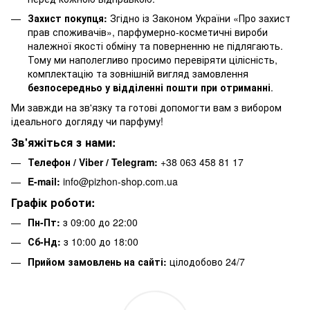
Захист покупця:
Згідно із Законом України «Про захист
прав споживачів», парфумерно-косметичні вироби
належної якості обміну та поверненню не підлягають.
Тому ми наполегливо просимо перевіряти цілісність,
комплектацію та зовнішній вигляд замовлення
безпосередньо у відділенні пошти при отриманні
.
Ми завжди на зв'язку та готові допомогти вам з вибором
ідеального догляду чи парфуму!
Зв'яжіться з нами:
Телефон / Viber / Telegram:
+38 063 458 81 17
E-mail:
info@pizhon-shop.com.ua
Графік роботи:
Пн-Пт:
з 09:00 до 22:00
Сб-Нд:
з 10:00 до 18:00
Прийом замовлень на сайті:
цілодобово 24/7