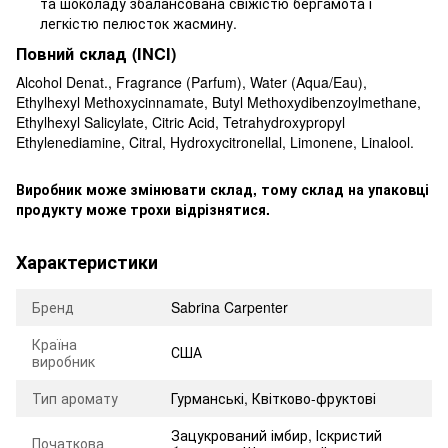
та шоколаду збалансована свіжістю бергамота і
легкістю пелюсток жасмину.
Повний склад (INCI)
Alcohol Denat., Fragrance (Parfum), Water (Aqua/Eau),
Ethylhexyl Methoxycinnamate, Butyl Methoxydibenzoylmethane,
Ethylhexyl Salicylate, Citric Acid, Tetrahydroxypropyl
Ethylenediamine, Citral, Hydroxycitronellal, Limonene, Linalool.
Виробник може змінювати склад, тому склад на упаковці
продукту може трохи відрізнятися.
Характеристики
Бренд
Sabrina Carpenter
Країна
США
виробник
Тип аромату
Гурманські, Квітково-фруктові
Зацукрований імбир
,
Іскристий
Початкова