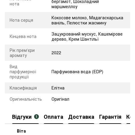
бергамот
,
Шоколадний
нота
маршмеллоу
Кокосове молоко
,
Мадагаскарська
Нота серця
ваніль
,
Пелюстки жасмину
Зацукрований мускус
,
Кашемірове
Кінцева нота
дерево
,
Крем Шантільї
Рік прем'єри
2022
аромату
Вид
парфумерної
Парфумована вода (EDP)
продукції
Класифікація
Елітна
Оригинальність
Оригінал
Відгуки
Оплата
Доставка
Гарантія
Ко
1
Віта