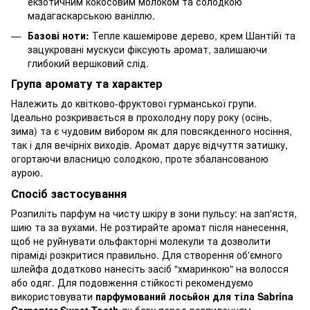
екзотичним кокосовим молоком та солодкою
мадагаскарською ваніллю.
Базові ноти:
Тепле кашемірове дерево, крем Шантійї та
зацукровані мускуси фіксують аромат, залишаючи
глибокий вершковий слід.
Група аромату та характер
Належить до квітково-фруктової гурманської групи.
Ідеально розкривається в прохолодну пору року (осінь,
зима) та є чудовим вибором як для повсякденного носіння,
так і для вечірніх виходів. Аромат дарує відчуття затишку,
огортаючи власницю солодкою, проте збалансованою
аурою.
Спосіб застосування
Розпиліть парфум на чисту шкіру в зони пульсу: на зап'ястя,
шию та за вухами. Не розтирайте аромат після нанесення,
щоб не руйнувати ольфакторні молекули та дозволити
піраміді розкритися правильно. Для створення об'ємного
шлейфа додатково нанесіть засіб "хмаринкою" на волосся
або одяг. Для подовження стійкості рекомендуємо
використовувати
парфумований лосьйон для тіла Sabrina