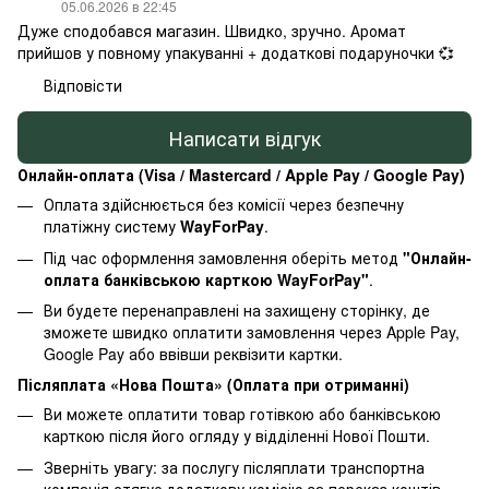
05.06.2026 в 22:45
Дуже сподобався магазин. Швидко, зручно. Аромат
прийшов у повному упакуванні + додаткові подаруночки 💞
Відповісти
Написати відгук
Онлайн-оплата (Visa / Mastercard / Apple Pay / Google Pay)
Оплата здійснюється без комісії через безпечну
платіжну систему
WayForPay
.
Під час оформлення замовлення оберіть метод
"Онлайн-
оплата банківською карткою WayForPay"
.
Ви будете перенаправлені на захищену сторінку, де
зможете швидко оплатити замовлення через Apple Pay,
Google Pay або ввівши реквізити картки.
Післяплата «Нова Пошта» (Оплата при отриманні)
Ви можете оплатити товар готівкою або банківською
карткою після його огляду у відділенні Нової Пошти.
Зверніть увагу: за послугу післяплати транспортна
компанія стягує додаткову комісію за переказ коштів