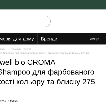
мерія для дому
Бренди
Укр
Рус
пуні
Шампуні Raywell
e Shampoo для фарбованого волосся, стійкості кольору та блиску 275 мл
well bio CROMA
 Shampoo для фарбованого
кості кольору та блиску 275
писати відгук