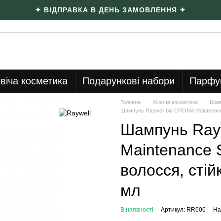
✦ ВІДПРАВКА В ДЕНЬ ЗАМОВЛЕННЯ ✦
віча косметика
Подарункові набори
Парфу
Головна
Жіноча косметика
Шам
Шампунь Raywell bio CROMA Maintenanc
Шампунь Ray
Maintenance
волосся, стій
мл
В наявності
Артикул: RR606
На