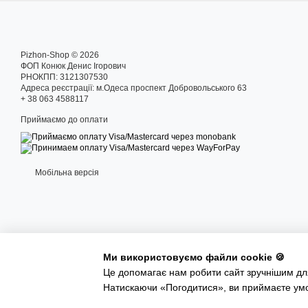
Pizhon-Shop © 2026
ФОП Конюк Денис Ігорович
РНОКПП: 3121307530
Адреса реєстрації: м.Одеса проспект Добровольського 63
+ 38 063 4588117
Приймаємо до оплати
Мобільна версія
Ми використовуємо файли cookie 🍪
Це допомагає нам робити сайт зручнішим для
Інтернет-магазин створений з Хорошоп
Натискаючи «Погодитися», ви приймаєте ум