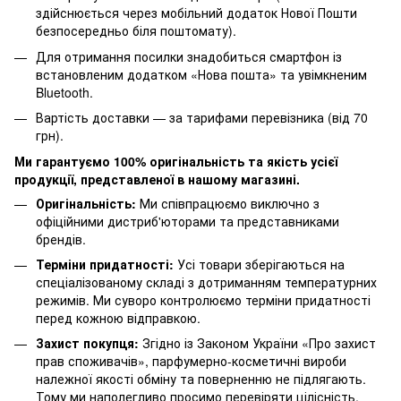
здійснюється через мобільний додаток Нової Пошти
безпосередньо біля поштомату).
Для отримання посилки знадобиться смартфон із
встановленим додатком «Нова пошта» та увімкненим
Bluetooth.
Вартість доставки — за тарифами перевізника (від 70
грн).
Ми гарантуємо 100% оригінальність та якість усієї
продукції, представленої в нашому магазині.
Оригінальність:
Ми співпрацюємо виключно з
офіційними дистриб'юторами та представниками
брендів.
Терміни придатності:
Усі товари зберігаються на
спеціалізованому складі з дотриманням температурних
режимів. Ми суворо контролюємо терміни придатності
перед кожною відправкою.
Захист покупця:
Згідно із Законом України «Про захист
прав споживачів», парфумерно-косметичні вироби
належної якості обміну та поверненню не підлягають.
Тому ми наполегливо просимо перевіряти цілісність,