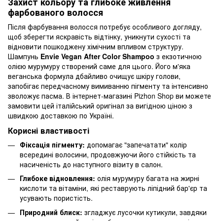
Захист кольору та глибоке живлення
фарбованого волосся
Після фарбування волосся потребує особливого догляду,
щоб зберегти яскравість відтінку, уникнути сухості та
відновити пошкоджену хімічним впливом структуру.
Шампунь
Envie Vegan After Color Shampoo
з екзотичною
олією мурумуру створений саме для цього. Його м'яка
веганська формула дбайливо очищує шкіру голови,
запобігає передчасному вимиванню пігменту та інтенсивно
зволожує пасма. В інтернет-магазині Pizhon Shop ви можете
замовити цей італійський оригінал за вигідною ціною з
швидкою доставкою по Україні.
Корисні властивості
Фіксація пігменту:
допомагає "запечатати" колір
всередині волосини, продовжуючи його стійкість та
насиченість до наступного візиту в салон.
Глибоке відновлення:
олія мурумуру багата на жирні
кислоти та вітаміни, які реставрують ліпідний бар'єр та
усувають пористість.
Природний блиск:
згладжує лусочки кутикули, завдяки