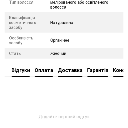
Тип волосся
мелірованого або освітленого
волосся
Класифікація
косметичного
Натуральна
засобу
Особливість
Органічне
засобу
Стать
Жіночий
Відгуки
Оплата
Доставка
Гарантія
Консу
Додайте перший відгук