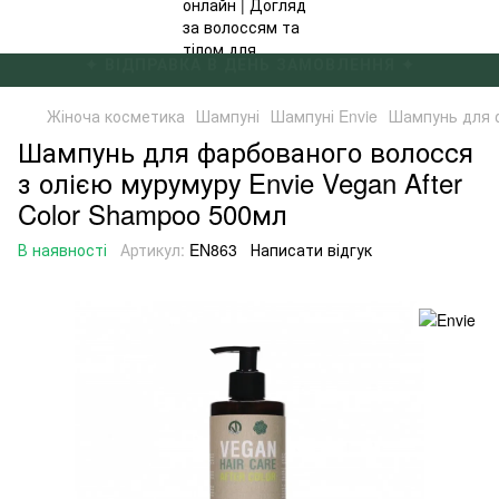
✦ БЕЗКОШТОВНА ДОСТАВКА ВІД 4000 ГРН ✦
Жіноча косметика
Шампуні
Шампуні Envie
Шампунь для ф
Шампунь для фарбованого волосся
з олією мурумуру Envie Vegan After
Color Shampoo 500мл
В наявності
Артикул:
EN863
Написати відгук