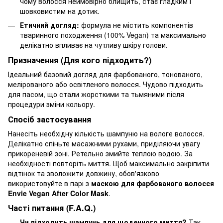
чому волосся неймовірно блищить, стає гладким і
шовковистим на дотик.
Етичний догляд:
формула не містить компонентів
тваринного походження (100% Vegan) та максимально
делікатно впливає на чутливу шкіру голови.
Призначення (Для кого підходить?)
Ідеальний базовий догляд для фарбованого, тонованого,
мелірованого або освітленого волосся. Чудово підходить
для пасом, що стали жорсткими та тьмяними після
процедури зміни кольору.
Спосіб застосування
Нанесіть необхідну кількість шампуню на вологе волосся.
Делікатно спіньте масажними рухами, приділяючи увагу
прикореневій зоні. Ретельно змийте теплою водою. За
необхідності повторіть миття. Щоб максимально закріпити
відтінок та зволожити довжину, обов'язково
використовуйте в парі з
маскою для фарбованого волосся
Envie Vegan After Color Mask
.
Часті питання (F.A.Q.)
Чи підходить шампунь для щоденного миття?
Так,