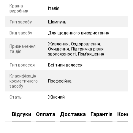
Країна
Італія
виробник
Тип засобу
Шампунь
Вид засобу
Для щоденного використання
Живлення
,
Оздоровлення
,
Призначення
Очищення
,
Підтримка рівня
та дія
зволоженості
,
Пом'якшення
Тип волосся
Всі типи волосся
Класифікація
косметичного
Професійна
засобу
Стать
Жіночий
Відгуки
Оплата
Доставка
Гарантія
Консу