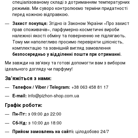
спеціалізованому складі з дотриманням температурних
режимів. Ми суворо контролюємо терміни придатності
перед кожною відправкою.
Захист покупця:
Згідно із Законом України «Про захист
прав споживачів», парфумерно-косметичні вироби
належної якості обміну та поверненню не підлягають.
Тому ми наполегливо просимо перевіряти цілісність,
комплектацію та зовнішній вигляд замовлення
безпосередньо у відділенні пошти при отриманні
.
Ми завжди на зв'язку та готові допомогти вам з вибором
ідеального догляду чи парфуму!
Зв'яжіться з нами:
Телефон / Viber / Telegram:
+38 063 458 81 17
E-mail:
info@pizhon-shop.com.ua
Графік роботи:
Пн-Пт:
з 09:00 до 22:00
Сб-Нд:
з 10:00 до 18:00
Прийом замовлень на сайті:
цілодобово 24/7