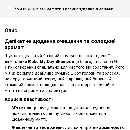
Увійти
для відображення накопичувальної знижки
%
Опис
Делікатне щоденне очищення та солодкий
аромат
Шукаєте ідеальний базовий шампунь на кожен день?
milk_shake Make My Day Shampoo
(з благодійної серії Go
Pink) створений спеціально для частого використання. Його
м'яка формула дбайливо очищує шкіру голови та волосся,
не порушуючи їхній природний гідроліпідний баланс. А
фірмовий аромат солодкої ванілі перетворює звичайне
миття на справжній спа-ритуал.
Корисні властивості
М'яке очищення:
делікатно видаляє забруднення,
підходить навіть для чутливої шкіри голови при
щоденному митті.
Живлення та зволоження:
молочні протеїни зміцнюють