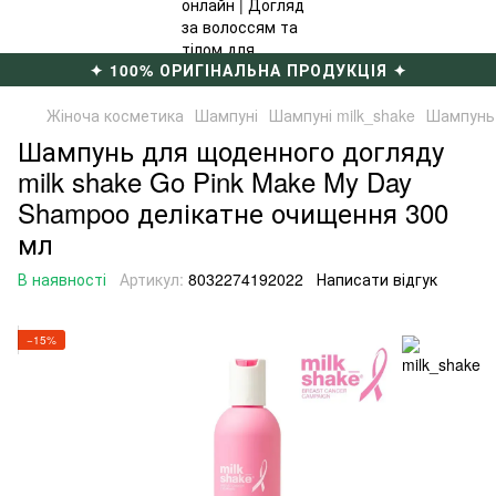
✦ 100% ОРИГІНАЛЬНА ПРОДУКЦІЯ ✦
Жіноча косметика
Шампуні
Шампуні milk_shake
Шампунь 
Шампунь для щоденного догляду
milk shake Go Pink Make My Day
Shampoo делікатне очищення 300
мл
В наявності
Артикул:
8032274192022
Написати відгук
−15%