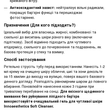
крижаного вітру.
Антиоксидантний захист:
нейтралізує вільні радикали,
покращує бар'єрні функції та перешкоджає
фотостарінню.
Призначення (Для кого підходить?)
Ідеальний вибір для власниць жирної, комбінованої та
схильної до висипань шкіри різного віку (включаючи
підліткову). Засіб відмінно підходить для чутливого
епідермісу, схильного до почервоніння та подразнень, як
базова протекція у спеку та взимку.
Спосіб застосування
Ретельно струсіть тубу перед використанням. Нанесіть 1-2
мл крему на очищену шкіру обличчя, шиї та зони декольте
за 15 хвилин до виходу на вулицю, поверх вашого базового
денного догляду. Розподіліть рівномірним шаром до повного
вбирання. Поновлюйте нанесення кожні 3 години при
тривалому перебуванні на сонці.
Для якісного щоденного
вмивання без руйнування ліпідного бар'єра
використовуйте
очищувальний гель для чутливої шкіри
Innoaesthetics Soft Cleanser
.