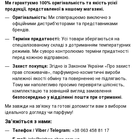
Ми гарантуємо 100% оригінальність та якість усієї
продукції, представленої в нашому магазині.
Оригінальність:
Ми співпрацюємо виключно з
офіційними дистриб'юторами та представниками
брендів.
Терміни придатності:
Усі товари зберігаються на
спеціалізованому складі з дотриманням температурних
режимів. Ми суворо контролюємо терміни придатності
перед кожною відправкою.
Захист покупця:
Згідно із Законом України «Про захист
прав споживачів», парфумерно-косметичні вироби
належної якості обміну та поверненню не підлягають.
Тому ми наполегливо просимо перевіряти цілісність,
комплектацію та зовнішній вигляд замовлення
безпосередньо у відділенні пошти при отриманні
.
Ми завжди на зв'язку та готові допомогти вам з вибором
ідеального догляду чи парфуму!
Зв'яжіться з нами:
Телефон / Viber / Telegram:
+38 063 458 81 17
E-mail:
info@pizhon-shop.com.ua