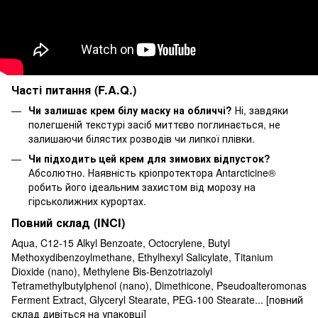
Часті питання (F.A.Q.)
Чи залишає крем білу маску на обличчі?
Ні, завдяки
полегшеній текстурі засіб миттєво поглинається, не
залишаючи білястих розводів чи липкої плівки.
Чи підходить цей крем для зимових відпусток?
Абсолютно. Наявність кріопротектора Antarcticine®
робить його ідеальним захистом від морозу на
гірськолижних курортах.
Повний склад (INCI)
Aqua, C12-15 Alkyl Benzoate, Octocrylene, Butyl
Methoxydibenzoylmethane, Ethylhexyl Salicylate, Titanium
Dioxide (nano), Methylene Bis-Benzotriazolyl
Tetramethylbutylphenol (nano), Dimethicone, Pseudoalteromonas
Ferment Extract, Glyceryl Stearate, PEG-100 Stearate... [повний
склад дивіться на упаковці]