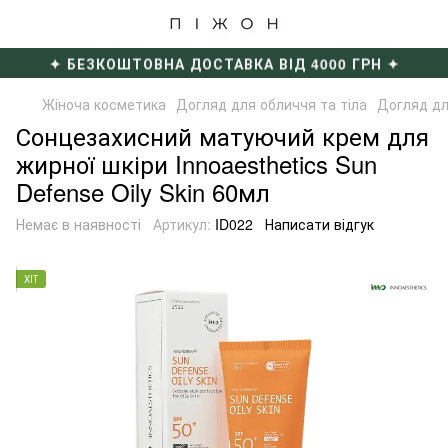
✦ БЕЗКОШТОВНА ДОСТАВКА ВІД 4000 ГРН ✦
Жіноча косметика
Догляд для обличчя та тіла
Догляд дл
Сонцезахисний матуючий крем для
жирної шкіри Innoaesthetics Sun
Defense Oily Skin 60мл
Немає в наявності
Артикул:
ID022
Написати відгук
ХІТ