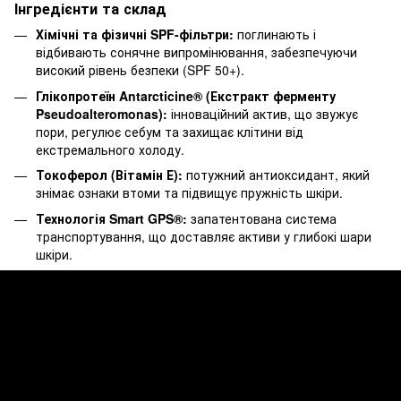
Інгредієнти та склад
Хімічні та фізичні SPF-фільтри:
поглинають і
відбивають сонячне випромінювання, забезпечуючи
високий рівень безпеки (SPF 50+).
Глікопротеїн Antarcticine® (Екстракт ферменту
Pseudoalteromonas):
інноваційний актив, що звужує
пори, регулює себум та захищає клітини від
екстремального холоду.
Токоферол (Вітамін Е):
потужний антиоксидант, який
знімає ознаки втоми та підвищує пружність шкіри.
Технологія Smart GPS®:
запатентована система
транспортування, що доставляє активи у глибокі шари
шкіри.