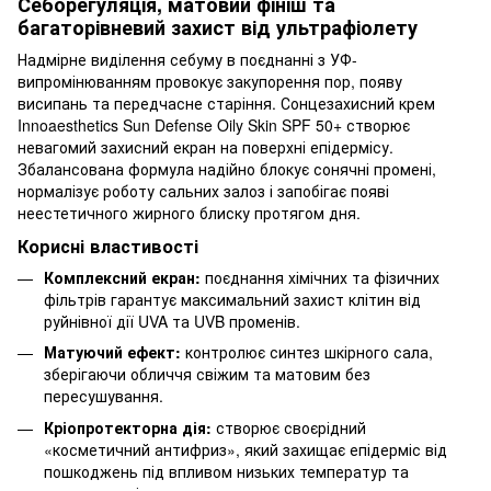
Себорегуляція, матовий фініш та
багаторівневий захист від ультрафіолету
Надмірне виділення себуму в поєднанні з УФ-
випромінюванням провокує закупорення пор, появу
висипань та передчасне старіння. Сонцезахисний крем
Innoaesthetics Sun Defense Oily Skin SPF 50+ створює
невагомий захисний екран на поверхні епідермісу.
Збалансована формула надійно блокує сонячні промені,
нормалізує роботу сальних залоз і запобігає появі
неестетичного жирного блиску протягом дня.
Корисні властивості
Комплексний екран:
поєднання хімічних та фізичних
фільтрів гарантує максимальний захист клітин від
руйнівної дії UVA та UVB променів.
Матуючий ефект:
контролює синтез шкірного сала,
зберігаючи обличчя свіжим та матовим без
пересушування.
Кріопротекторна дія:
створює своєрідний
«косметичний антифриз», який захищає епідерміс від
пошкоджень під впливом низьких температур та