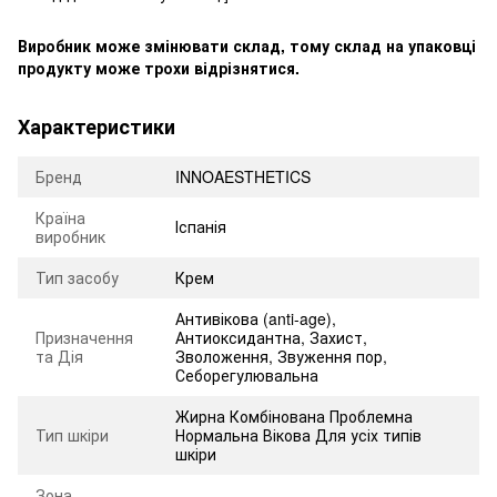
Виробник може змінювати склад, тому склад на упаковці
продукту може трохи відрізнятися.
Характеристики
Бренд
INNOAESTHETICS
Країна
Іспанія
виробник
Тип засобу
Крем
Антивікова (anti-age)
,
Призначення
Антиоксидантна
,
Захист
,
та Дія
Зволоження
,
Звуження пор
,
Себорегулювальна
Жирна Комбінована Проблемна
Тип шкіри
Нормальна Вікова Для усіх типів
шкіри
Зона