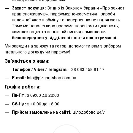
Захист покупця:
Згідно із Законом України «Про захист
прав споживачів», парфумерно-косметичні вироби
належної якості обміну та поверненню не підлягають.
Тому ми наполегливо просимо перевіряти цілісність,
комплектацію та зовнішній вигляд замовлення
безпосередньо у відділенні пошти при отриманні
.
Ми завжди на зв'язку та готові допомогти вам з вибором
ідеального догляду чи парфуму!
Зв'яжіться з нами:
Телефон / Viber / Telegram:
+38 063 458 81 17
E-mail:
info@pizhon-shop.com.ua
Графік роботи:
Пн-Пт:
з 09:00 до 22:00
Сб-Нд:
з 10:00 до 18:00
Прийом замовлень на сайті:
цілодобово 24/7