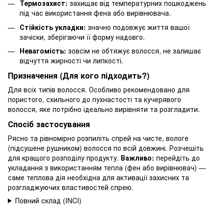
Термозахист:
захищає від температурних пошкоджень
під час використання фена або вирівнювача.
Стійкість укладки:
значно подовжує життя вашої
зачіски, зберігаючи її форму надовго.
Невагомість:
зовсім не обтяжує волосся, не залишає
відчуття жирності чи липкості.
Призначення (Для кого підходить?)
Для всіх типів волосся. Особливо рекомендовано для
пористого, схильного до пухнастості та кучерявого
волосся, яке потрібно ідеально вирівняти та розгладити.
Спосіб застосування
Рясно та рівномірно розпиліть спрей на чисте, вологе
(підсушене рушником) волосся по всій довжині. Розчешіть
для кращого розподілу продукту.
Важливо:
перейдіть до
укладання з використанням тепла (фен або вирівнювач) —
саме теплова дія необхідна для активації захисних та
розгладжуючих властивостей спрею.
Повний склад (INCI)