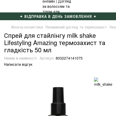
✦ ВІДПРАВКА В ДЕНЬ ЗАМОВЛЕННЯ ✦
Жіноча косметика
Незмивний догляд та термозахист
Нез
Спрей для стайлінгу milk shake
Lifestyling Amazing термозахист та
гладкість 50 мл
Немає в наявності
Артикул:
8032274141075
Написати відгук