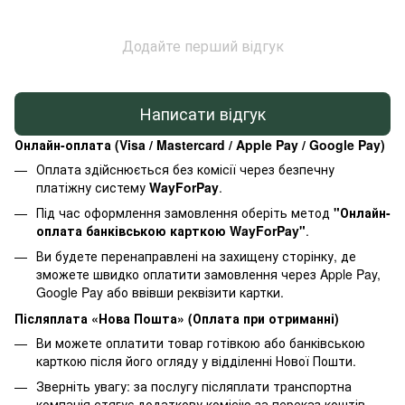
Додайте перший відгук
Написати відгук
Онлайн-оплата (Visa / Mastercard / Apple Pay / Google Pay)
Оплата здійснюється без комісії через безпечну
платіжну систему
WayForPay
.
Під час оформлення замовлення оберіть метод
"Онлайн-
оплата банківською карткою WayForPay"
.
Ви будете перенаправлені на захищену сторінку, де
зможете швидко оплатити замовлення через Apple Pay,
Google Pay або ввівши реквізити картки.
Післяплата «Нова Пошта» (Оплата при отриманні)
Ви можете оплатити товар готівкою або банківською
карткою після його огляду у відділенні Нової Пошти.
Зверніть увагу: за послугу післяплати транспортна
компанія стягує додаткову комісію за переказ коштів