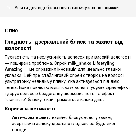
Увійти
для відображення накопичувальної знижки
%
Опис
Гладкість, дзеркальний блиск та захист від
вологості
Пухнастість та неслухняність волосся при високій вологості
— поширена проблема. Спрей
milk_shake Lifestyling
Amazing
— це справжня інновація для ідеально гладкої
укладки. Цей пре-стайлінговий спрей створює на волоссі
ультратонку невидиму плівку, яка активується під дією
тепла. Вона повністю відштовхує вологу, усуває фриз-ефект
і дарує волоссю бездоганну шовковистість та ефект
"скляного" блиску, який тримається кілька днів.
Корисні властивості
Анти-фриз ефект:
надійно блокує вологу ззовні,
зберігаючи зачіску ідеально гладкою за будь-якої
погоди.