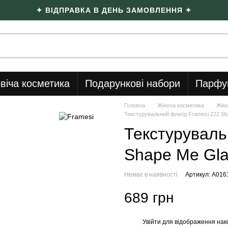
✦ ВІДПРАВКА В ДЕНЬ ЗАМОВЛЕННЯ ✦
віча косметика
Подарункові набори
Парфу
Головна
Жіноча косметика
Жіно
Текстурувальний флюїд Framesi 222 Sh
Текстуруваль
Shape Me Gl
Немає в наявності
Артикул: A016
689 грн
Увійти
для відображення нак
%