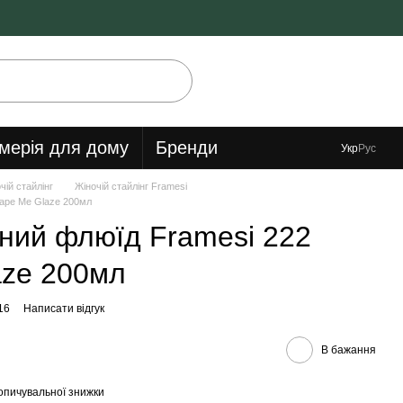
мерія для дому
Бренди
Укр
Рус
чій стайлінг
Жіночій стайлінг Framesi
ape Me Glaze 200мл
ний флюїд Framesi 222
aze 200мл
16
Написати відгук
В бажання
опичувальної знижки