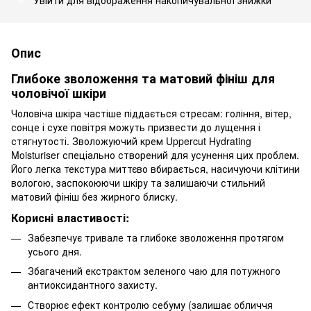
Опис
Глибоке зволоження та матовий фініш для
чоловічої шкіри
Чоловіча шкіра частіше піддається стресам: гоління, вітер,
сонце і сухе повітря можуть призвести до лущення і
стягнутості. Зволожуючий крем Uppercut Hydrating
Moisturiser спеціально створений для усунення цих проблем.
Його легка текстура миттєво вбирається, насичуючи клітини
вологою, заспокоюючи шкіру та залишаючи стильний
матовий фініш без жирного блиску.
Корисні властивості:
Забезпечує тривале та глибоке зволоження протягом
усього дня.
Збагачений екстрактом зеленого чаю для потужного
антиоксидантного захисту.
Створює ефект контролю себуму (залишає обличчя