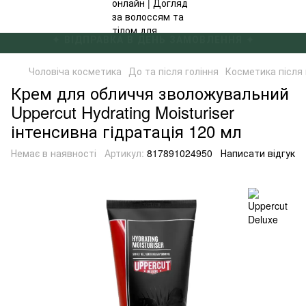
✦ БЕЗКОШТОВНА ДОСТАВКА ВІД 4000 ГРН ✦
Чоловіча косметика
До та після гоління
Косметика після 
Крем для обличчя зволожувальний
Uppercut Hydrating Moisturiser
інтенсивна гідратація 120 мл
Немає в наявності
Артикул:
817891024950
Написати відгук