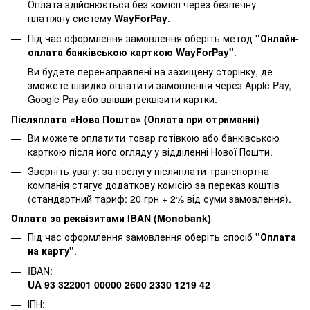
Оплата здійснюється без комісії через безпечну
платіжну систему
WayForPay
.
Під час оформлення замовлення оберіть метод
"Онлайн-
оплата банківською карткою WayForPay"
.
Ви будете перенаправлені на захищену сторінку, де
зможете швидко оплатити замовлення через Apple Pay,
Google Pay або ввівши реквізити картки.
Післяплата «Нова Пошта» (Оплата при отриманні)
Ви можете оплатити товар готівкою або банківською
карткою після його огляду у відділенні Нової Пошти.
Зверніть увагу: за послугу післяплати транспортна
компанія стягує додаткову комісію за переказ коштів
(стандартний тариф: 20 грн + 2% від суми замовлення).
Оплата за реквізитами IBAN (Monobank)
Під час оформлення замовлення оберіть спосіб
"Оплата
на карту"
.
IBAN:
UA 93 322001 00000 2600 2330 1219 42
ІПН: