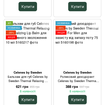
та комбінованої шкіри 250 мл
250 мл
Купити
Купити
ХІТ
НОВИНКА
НОВИНКА
−35%
−35%
АКЦІЯ
АКЦІЯ
Celenes by Sweden
Celenes by Sweden
Бальзам для губ Celenes by
Роликовий дезодорант
Sweden Thermal Relaxing &
Celenes by Sweden Thermal
Revitalizing Lip Balm для
Roll On For Men для захисту
621 грн
388 грн
955 грн
597 грн
інтенсивного зволоження 10
від запаху поту 75 мл
В наявності
В наявності
мл
Купити
Купити