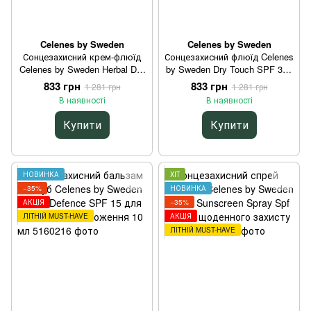
Celenes by Sweden
Celenes by Sweden
Сонцезахисний крем-флюїд
Сонцезахисний флюїд Celenes
Celenes by Sweden Herbal Dry
by Sweden Dry Touch SPF 30+
Touch SPF 50 для обличчя
для обличчя на кожен день
833 грн
833 грн
1 281 грн
1 281 грн
без жирного блиску 50 мл
50 мл
В наявності
В наявності
Купити
Купити
НОВИНКА
ХІТ
−35%
НОВИНКА
АКЦІЯ
−35%
ЛІТНІЙ MUST-HAVE
АКЦІЯ
ЛІТНІЙ MUST-HAVE