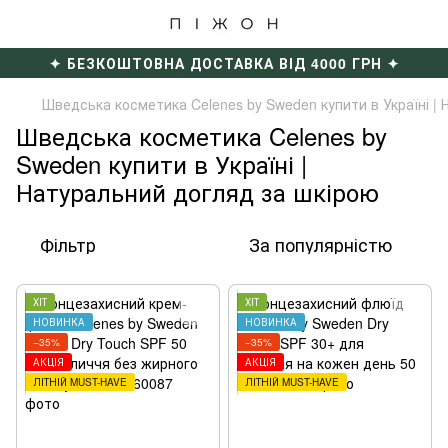
✦ БЕЗКОШТОВНА ДОСТАВКА ВІД 4000 ГРН ✦
Шведська косметика Celenes by Sweden купити в Україні |
Шведська косметика Celenes by
Sweden купити в Україні |
Натуральний догляд за шкірою
Фільтр
За популярністю
ХІТ
ХІТ
НОВИНКА
НОВИНКА
−35%
−35%
АКЦІЯ
АКЦІЯ
ЛІТНІЙ MUST-HAVE
ЛІТНІЙ MUST-HAVE