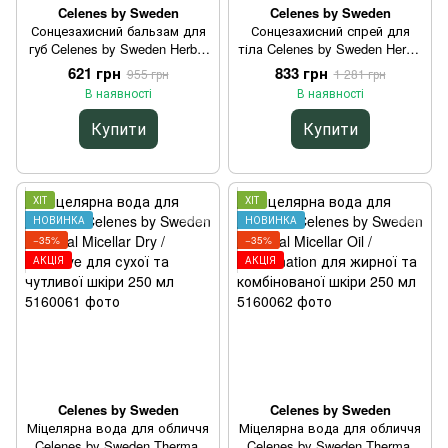
Celenes by Sweden
Celenes by Sweden
Сонцезахисний бальзам для
Сонцезахисний спрей для
губ Celenes by Sweden Herbal
тіла Celenes by Sweden Herbal
Defence SPF 15 для м'якості
Sunscreen Spray Spf 30 для
621 грн
833 грн
955 грн
1 281 грн
та зволоження 10 мл
щоденного захисту 150 мл
В наявності
В наявності
Купити
Купити
ХІТ
ХІТ
НОВИНКА
НОВИНКА
−35%
−35%
АКЦІЯ
АКЦІЯ
Celenes by Sweden
Celenes by Sweden
Міцелярна вода для обличчя
Міцелярна вода для обличчя
Celenes by Sweden Thermal
Celenes by Sweden Thermal