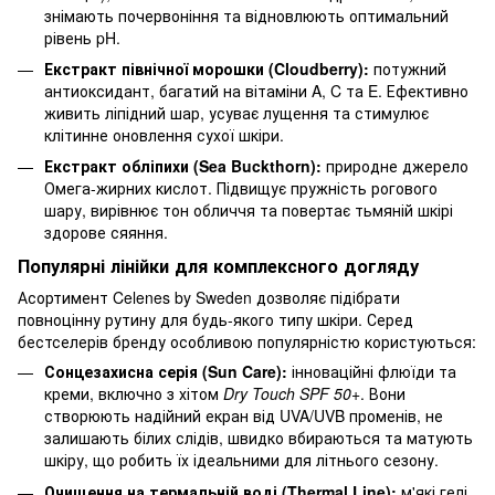
знімають почервоніння та відновлюють оптимальний
рівень pH.
Екстракт північної морошки (Cloudberry):
потужний
антиоксидант, багатий на вітаміни A, C та E. Ефективно
живить ліпідний шар, усуває лущення та стимулює
клітинне оновлення сухої шкіри.
Екстракт обліпихи (Sea Buckthorn):
природне джерело
Омега-жирних кислот. Підвищує пружність рогового
шару, вирівнює тон обличчя та повертає тьмяній шкірі
здорове сяяння.
Популярні лінійки для комплексного догляду
Асортимент Celenes by Sweden дозволяє підібрати
повноцінну рутину для будь-якого типу шкіри. Серед
бестселерів бренду особливою популярністю користуються:
Сонцезахисна серія (Sun Care):
інноваційні флюїди та
креми, включно з хітом
Dry Touch SPF 50+
. Вони
створюють надійний екран від UVA/UVB променів, не
залишають білих слідів, швидко вбираються та матують
шкіру, що робить їх ідеальними для літнього сезону.
Очищення на термальній воді (Thermal Line):
м'які гелі