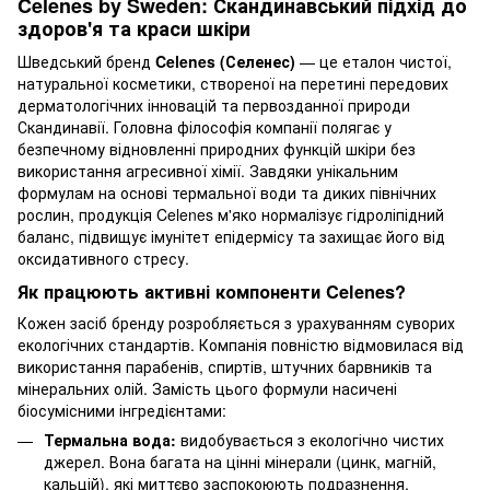
Celenes by Sweden: Скандинавський підхід до
здоров'я та краси шкіри
Шведський бренд
Celenes (Селенес)
— це еталон чистої,
натуральної косметики, створеної на перетині передових
дерматологічних інновацій та первозданної природи
Скандинавії. Головна філософія компанії полягає у
безпечному відновленні природних функцій шкіри без
використання агресивної хімії. Завдяки унікальним
формулам на основі термальної води та диких північних
рослин, продукція Celenes м'яко нормалізує гідроліпідний
баланс, підвищує імунітет епідермісу та захищає його від
оксидативного стресу.
Як працюють активні компоненти Celenes?
Кожен засіб бренду розробляється з урахуванням суворих
екологічних стандартів. Компанія повністю відмовилася від
використання парабенів, спиртів, штучних барвників та
мінеральних олій. Замість цього формули насичені
біосумісними інгредієнтами:
Термальна вода:
видобувається з екологічно чистих
джерел. Вона багата на цінні мінерали (цинк, магній,
кальцій), які миттєво заспокоюють подразнення,