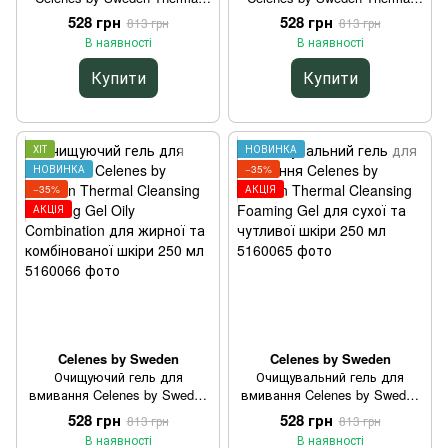
Micellar Dry / Sensitive для
Micellar Oil / Combination для
528 грн
528 грн
813 грн
813 грн
сухої та чутливої шкіри 250
жирної та комбінованої
В наявності
В наявності
мл
шкіри 250 мл
Купити
Купити
ХІТ
НОВИНКА
НОВИНКА
−35%
−35%
АКЦІЯ
АКЦІЯ
Celenes by Sweden
Celenes by Sweden
Очищуючий гель для
Очищувальний гель для
вмивання Celenes by Sweden
вмивання Celenes by Sweden
Thermal Cleansing Foaming Gel
Thermal Cleansing Foaming Gel
528 грн
528 грн
813 грн
813 грн
Oily Combination для жирної
для сухої та чутливої шкіри
В наявності
В наявності