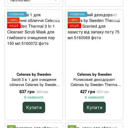
НОВИНКА
НОВИНКА
−35%
−35%
АКЦІЯ
АКЦІЯ
Celenes by Sweden
Celenes by Sweden
Засіб 3 в 1 для очищення
Роликовий дезодорант
обличчя Celenes by Sweden
Celenes by Sweden Thermal
Thermal 3 In 1 Cleanser Scrub
Roll On Scented для захисту
637 грн
427 грн
980 грн
657 грн
Mask для глибокого
від запаху поту 75 мл
В наявності
В наявності
очищення пор 150 мл
Купити
Купити
ХІТ
ХІТ