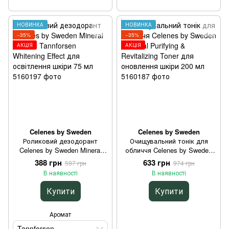
НОВИНКА
НОВИНКА
−35%
−35%
АКЦІЯ
АКЦІЯ
Celenes by Sweden
Celenes by Sweden
Роликовий дезодорант
Очищувальний тонік для
Celenes by Sweden Mineral
обличчя Celenes by Sweden
Roll-On Tannforsen Whitening
Thermal Purifying & Revitalizing
388 грн
633 грн
597 грн
974 грн
Effect для освітлення шкіри
Toner для оновлення шкіри
В наявності
В наявності
75 мл
200 мл
Купити
Купити
Аромат
Tannforsen