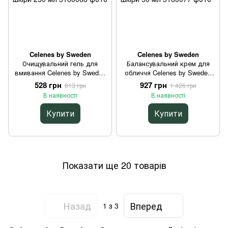
Celenes by Sweden
Celenes by Sweden
Очищувальний гель для
Балансувальний крем для
вмивання Celenes by Sweden
обличчя Celenes by Sweden
Sea Buckthorn Cleansing
Sea Buckthorn Balancing Face
528 грн
927 грн
813 грн
1 426 грн
Foaming Gel для жирної та
Cream для жирної та
В наявності
В наявності
комбінованої шкіри 250 мл
комбінованої шкіри 50 мл
Купити
Купити
Показати ще 20 товарів
Назад
Вперед
1
з 3