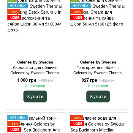
НОВИНКА
НОВИНКА
−35%
−35%
АКЦІЯ
АКЦІЯ
Celenes by Sweden
Celenes by Sweden
Сироватка для обличчя
Гель-крем для обличчя
Celenes by Sweden Thermal
Celenes by Sweden Thermal
Energizing Detox Serum 3 In 1
Gel Facial Cream для
1 060 грн
927 грн
1 630 грн
1 426 грн
для зволоження та сяйва
зволоження та сяйва шкіри
В наявності
В наявності
шкіри 30 мл
50 мл
Купити
Купити
НОВИНКА
−35%
−35%
АКЦІЯ
АКЦІЯ