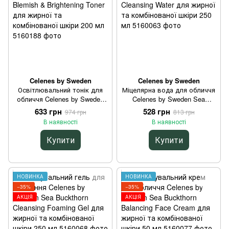
Celenes by Sweden
Celenes by Sweden
Освітлювальний тонік для
Міцелярна вода для обличчя
обличчя Celenes by Sweden
Celenes by Sweden Sea
Sea Buckthorn Anti Blemish &
Buckthorn Micellar Cleansing
633 грн
528 грн
974 грн
813 грн
Brightening Toner для жирної
Water для жирної та
В наявності
В наявності
та комбінованої шкіри 200 мл
комбінованої шкіри 250 мл
Купити
Купити
НОВИНКА
НОВИНКА
−35%
−35%
АКЦІЯ
АКЦІЯ