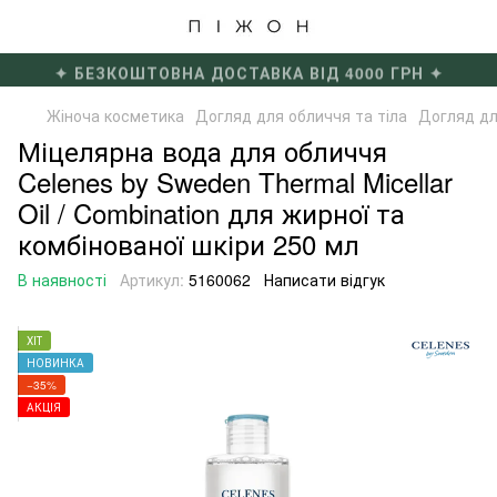
✦ БЕЗКОШТОВНА ДОСТАВКА ВІД 4000 ГРН ✦
Жіноча косметика
Догляд для обличчя та тіла
Догляд дл
Міцелярна вода для обличчя
Celenes by Sweden Thermal Micellar
Oil / Combination для жирної та
комбінованої шкіри 250 мл
В наявності
Артикул:
5160062
Написати відгук
ХІТ
НОВИНКА
−35%
АКЦІЯ