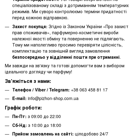
спеціалізованому складі з дотриманням температурних
режимів. Ми суворо контролюємо терміни придатності
перед кожною відправкою.
Захист покупця:
Згідно із Законом України «Про захист
прав споживачів», парфумерно-косметичні вироби
належної якості обміну та поверненню не підлягають.
Тому ми наполегливо просимо перевіряти цілісність,
комплектацію та зовнішній вигляд замовлення
безпосередньо у відділенні пошти при отриманні
.
Ми завжди на зв'язку та готові допомогти вам з вибором
ідеального догляду чи парфуму!
Зв'яжіться з нами:
Телефон / Viber / Telegram:
+38 063 458 81 17
E-mail:
info@pizhon-shop.com.ua
Графік роботи:
Пн-Пт:
з 09:00 до 22:00
Сб-Нд:
з 10:00 до 18:00
Прийом замовлень на сайті:
цілодобово 24/7