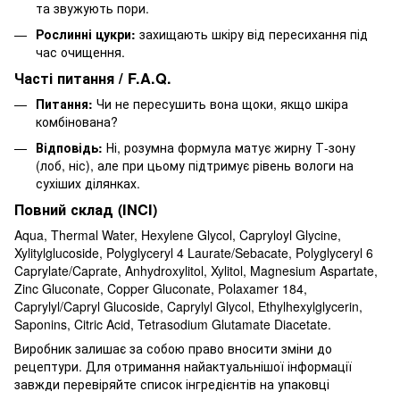
та звужують пори.
Рослинні цукри:
захищають шкіру від пересихання під
час очищення.
Часті питання / F.A.Q.
Питання:
Чи не пересушить вона щоки, якщо шкіра
комбінована?
Відповідь:
Ні, розумна формула матує жирну Т-зону
(лоб, ніс), але при цьому підтримує рівень вологи на
сухіших ділянках.
Повний склад (INCI)
Aqua, Thermal Water, Hexylene Glycol, Capryloyl Glycine,
Xylitylglucoside, Polyglyceryl 4 Laurate/Sebacate, Polyglyceryl 6
Caprylate/Caprate, Anhydroxylitol, Xylitol, Magnesium Aspartate,
Zinc Gluconate, Copper Gluconate, Polaxamer 184,
Caprylyl/Capryl Glucoside, Caprylyl Glycol, Ethylhexylglycerin,
Saponins, Citric Acid, Tetrasodium Glutamate Diacetate.
Виробник залишає за собою право вносити зміни до
рецептури. Для отримання найактуальнішої інформації
завжди перевіряйте список інгредієнтів на упаковці