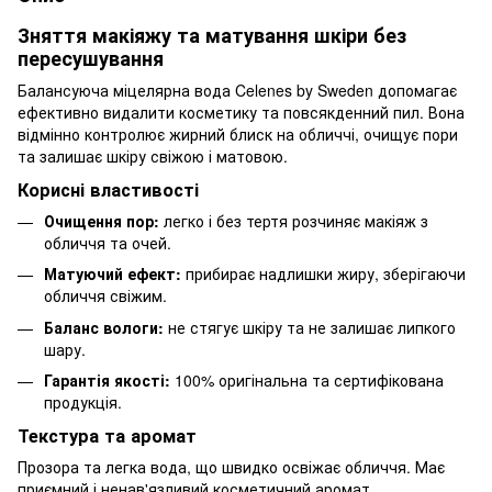
Зняття макіяжу та матування шкіри без
пересушування
Балансуюча міцелярна вода Celenes by Sweden допомагає
ефективно видалити косметику та повсякденний пил. Вона
відмінно контролює жирний блиск на обличчі, очищує пори
та залишає шкіру свіжою і матовою.
Корисні властивості
Очищення пор:
легко і без тертя розчиняє макіяж з
обличчя та очей.
Матуючий ефект:
прибирає надлишки жиру, зберігаючи
обличчя свіжим.
Баланс вологи:
не стягує шкіру та не залишає липкого
шару.
Гарантія якості:
100% оригінальна та сертифікована
продукція.
Текстура та аромат
Прозора та легка вода, що швидко освіжає обличчя. Має
приємний і ненав'язливий косметичний аромат.