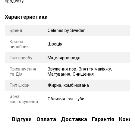
продукту.
Характеристики
Бренд
Celenes by Sweden
Країна
Швеція
виробник
Тип засобу
Міцелярна вода
Призначення
Звуження пор
,
Зняття макіяжу
,
та Дія
Матування
,
Очищення
Тип шкіри
Жирна, комбінована
Зона
Обличчя, очі, губи
застосування
Відгуки
Оплата
Доставка
Гарантія
Консу