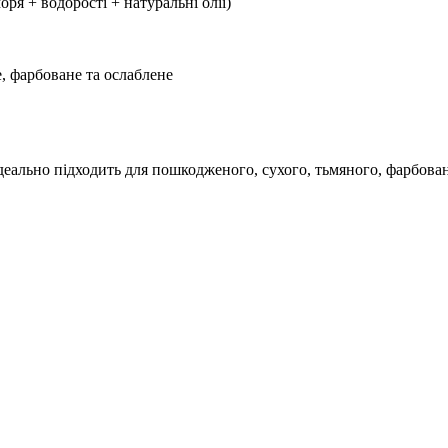
ря + водорості + натуральні олії)
, фарбоване та ослаблене
Ідеально підходить для пошкодженого, сухого, тьмяного, фарбова