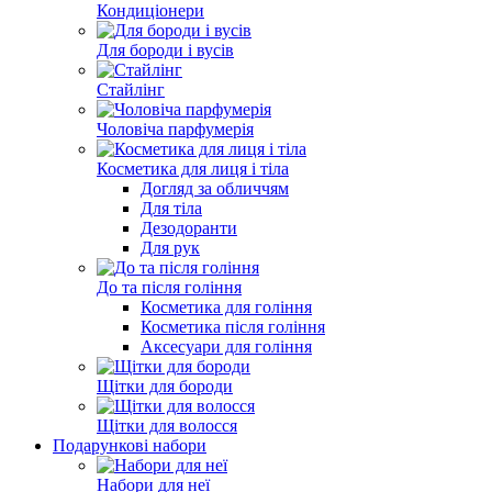
Кондиціонери
Для бороди і вусів
Стайлінг
Чоловіча парфумерія
Косметика для лиця і тіла
Догляд за обличчям
Для тіла
Дезодоранти
Для рук
До та після гоління
Косметика для гоління
Косметика після гоління
Аксесуари для гоління
Щітки для бороди
Щітки для волосся
Подарункові набори
Набори для неї