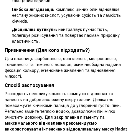
глянцевий перелив.
Глибока ліпідизація:
комплекс цінних олій відновлює
нестачу жирних кислот, усуваючи сухість та ламкість
кінчиків.
Дисципліна кутикули:
нейтралізує пухнастість,
полегшує розчісування та повертає пасмам природну
еластичність.
Призначення (Для кого підходить?)
Для власниць фарбованого, освітленого, мелірованого,
тонованого та тьмяного волосся, яким необхідна надійна
фіксація кольору, інтенсивне живлення та відновлення
м'якості.
Спосіб застосування
Розподіліть невелику кількість шампуню в долонях та
нанесіть на добре зволожену шкіру голови. Делікатно
помасажуйте кінчиками пальців до утворення густої піни.
Ретельно змийте теплою водою, дозволяючи піні м'яко
очистити довжину.
Для закріплення пігменту та
максимального відновлення рекомендуємо
використовувати
інтенсивно відновлювальну маску Hadat