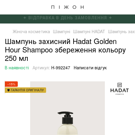
✦ БЕЗКОШТОВНА ДОСТАВКА ВІД 4000 ГРН ✦
Жіноча косметика
Шампуні
Шампуні HADAT
Шампунь зах
Шампунь захисний Hadat Golden
Hour Shampoo збереження кольору
250 мл
В наявності
Артикул:
H-992247
Написати відгук
−15%
🛡️ ГАРАНТІЯ ОРИГІНАЛУ