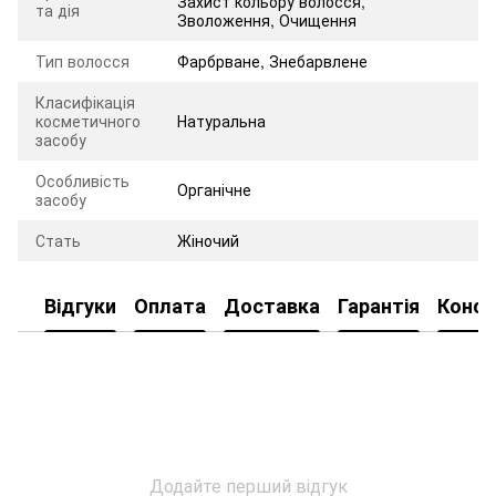
Захист кольору волосся
,
та дія
Зволоження
,
Очищення
Тип волосся
Фарбрване, Знебарвлене
Класифікація
косметичного
Натуральна
засобу
Особливість
Органічне
засобу
Стать
Жіночий
Відгуки
Оплата
Доставка
Гарантія
Консу
Додайте перший відгук