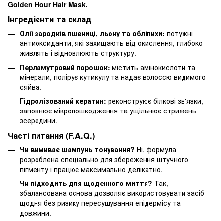
Golden Hour Hair Mask.
Інгредієнти та склад
Олії зародків пшениці, льону та обліпихи:
потужні
антиоксиданти, які захищають від окислення, глибоко
живлять і відновлюють структуру.
Перламутровий порошок:
містить амінокислоти та
мінерали, полірує кутикулу та надає волоссю видимого
сяйва.
Гідролізований кератин:
реконструює білкові зв'язки,
заповнює мікропошкодження та ущільнює стрижень
зсередини.
Часті питання (F.A.Q.)
Чи вимиває шампунь тонування?
Ні, формула
розроблена спеціально для збереження штучного
пігменту і працює максимально делікатно.
Чи підходить для щоденного миття?
Так,
збалансована основа дозволяє використовувати засіб
щодня без ризику пересушування епідермісу та
довжини.