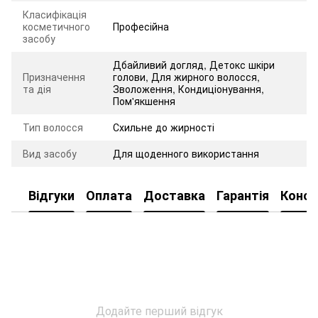
Класифікація
косметичного
Професійна
засобу
Дбайливий догляд
,
Детокс шкіри
Призначення
голови
,
Для жирного волосся
,
та дія
Зволоження
,
Кондиціонування
,
Пом'якшення
Тип волосся
Схильне до жирності
Вид засобу
Для щоденного використання
Відгуки
Оплата
Доставка
Гарантія
Консу
Додайте перший відгук