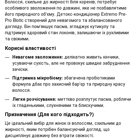
Волосся, схильне до жирності біля коренів, потребує
особливого зволоження по довжині, яке не позбавлятиме
його природного об'єму. Детокс-кондиціонер Extremo Pre-
Pro Biotic створений для невагомого та збалансованого
догляду. Він пом'якшує пасма, згладжує кутикулу та
підтримує здоровий стан локонів, залишаючи їх рухливими
та свіжими.
Корисні властивості
Невагоме зволоження:
делікатно живить кінчики,
усуваючи сухість, але не провокує швидке забруднення
зачіски.
Підтримка мікробіому:
збагачена пробіотиками
формула дбає про захисний бар'єр та природну красу
волосся.
Легке розчісування:
миттєво розплутує пасма, роблячи
їх гладенькими, слухняними та блискучими.
Призначення (Для кого підходить?)
Це ідеальний вибір для жінок із волоссям, схильним до
жирності, яким потрібен балансуючий догляд, що
дисциплінує довжину без втрати свіжості.