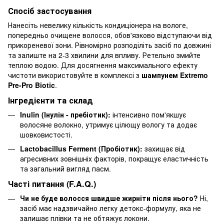
Спосіб застосування
Нанесіть невелику кількість кондиціонера на вологе,
попередньо очищене волосся, обов'язково відступаючи від
прикореневої зони. Рівномірно розподіліть засіб по довжині
та залиште на 2-3 хвилини для впливу. Ретельно змийте
теплою водою. Для досягнення максимального ефекту
чистоти використовуйте в комплексі з
шампунем Extremo
Pre-Pro Biotic
.
Інгредієнти та склад
Inulin (Інулін - пребіотик):
інтенсивно пом'якшує
волосяне волокно, утримує цілющу вологу та додає
шовковистості.
Lactobacillus Ferment (Пробіотик):
захищає від
агресивних зовнішніх факторів, покращує еластичність
та загальний вигляд пасм.
Часті питання (F.A.Q.)
Чи не буде волосся швидше жирніти після нього?
Ні,
засіб має надзвичайно легку детокс-формулу, яка не
залишає плівки та не обтяжує локони.