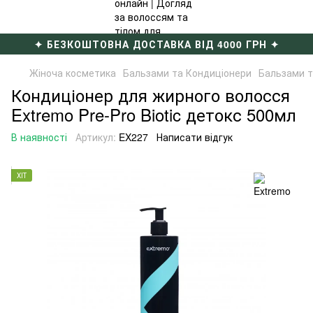
✦ БЕЗКОШТОВНА ДОСТАВКА ВІД 4000 ГРН ✦
Жіноча косметика
Бальзами та Кондиціонери
Бальзами т
Кондиціонер для жирного волосся
Extremo Pre-Pro Biotic детокс 500мл
В наявності
Артикул:
EX227
Написати відгук
ХІТ