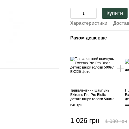
Купити
Характеристики
Доста
Разом дешевше
Тривалентний шампунь
Пі
Extremo Pre-Pro Biotic
Ex
детокс шкіри голови 500мл
де
640 грн
44
1 026 грн
1 080 грн