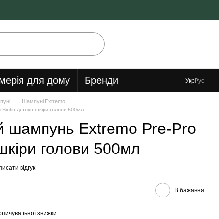
мерія для дому
Бренди
Укр
Рус
пуні
Шампуні Extremo
Biotic детокс шкіри голови 500мл
 шампунь Extremo Pre-Pro
 шкіри голови 500мл
исати відгук
В бажання
опичувальної знижки