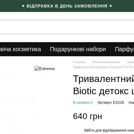
✦ ВІДПРАВКА В ДЕНЬ ЗАМОВЛЕННЯ ✦
віча косметика
Подарункові набори
Парфу
Головна
Жіноча косметика
Шам
Тривалентний шампунь Extremo Pre-Pro 
Тривалентний
Biotic детокс
В наявності
Артикул: EX226
Нап
640 грн
Увійти
для відображення нак
%