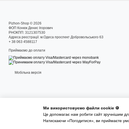
Pizhon-Shop © 2026
ФОП Конюк Денис Ігорович
РНОКПП: 3121307530
Адреса реєстрації: м.Одеса проспект Добровольського 63
+ 38 063 4588117
Приймаємо до оплати
Мобільна версія
Ми використовуємо файли cookie 🍪
Це допомагає нам робити сайт зручнішим для
Інтернет-магазин створений з Хорошоп
Натискаючи «Погодитися», ви приймаєте ум