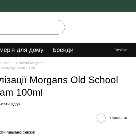
мерія для дому
Бренди
Укр
Рус
айлінг
Стайлінг Morgan's
l Grooming Cream 100ml
ізації Morgans Old School
eam 100ml
сати відгук
В бажання
опичувальної знижки