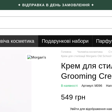
✦ ВІДПРАВКА В ДЕНЬ ЗАМОВЛЕННЯ ✦
віча косметика
Подарункові набори
Парфу
Головна
Чоловіча косметика
Ст
Крем для стилізації Morgans Old Schoo
Крем для стил
Grooming Cr
В наявності
Артикул: M096
Напи
549 грн
Увійти
для відображення нак
%