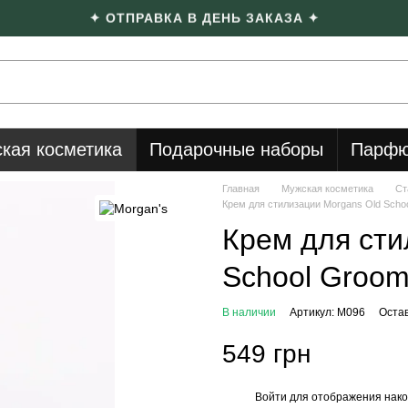
✦ ОТПРАВКА В ДЕНЬ ЗАКАЗА ✦
кая косметика
Подарочные наборы
Парфю
Главная
Мужская косметика
Ст
Крем для стилизации Morgans Old Scho
Крем для сти
School Groom
В наличии
Артикул: M096
Оста
549 грн
Войти
для отображения нако
%