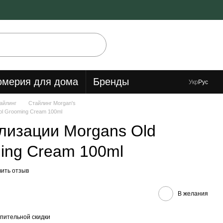
мерия для дома
Бренды
Укр
Рус
айлинг
Стайлинг Morgan's
ol Grooming Cream 100ml
лизации Morgans Old
ing Cream 100ml
вить отзыв
В желания
пительной скидки