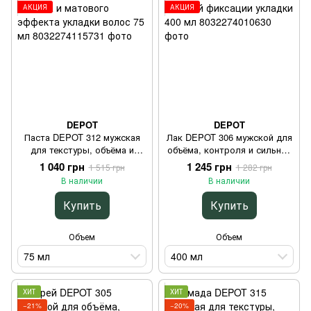
АКЦИЯ
АКЦИЯ
DEPOT
DEPOT
Паста DEPOT 312 мужская
Лак DEPOT 306 мужской для
для текстуры, объёма и
объёма, контроля и сильной
матового эффекта укладки
фиксации укладки 400 мл
1 040 грн
1 245 грн
1 515 грн
1 282 грн
волос 75 мл
В наличии
В наличии
Купить
Купить
Объем
Объем
75 мл
400 мл
ХИТ
ХИТ
−21%
−20%