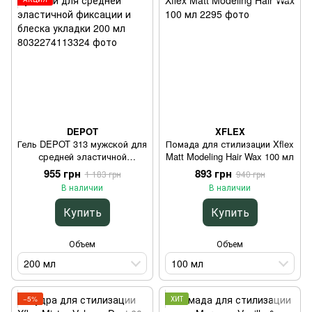
DEPOT
XFLEX
Гель DEPOT 313 мужской для
Помада для стилизации Xflex
средней эластичной
Matt Modeling Hair Wax 100 мл
фиксации и блеска укладки
955 грн
893 грн
1 183 грн
940 грн
200 мл
В наличии
В наличии
Купить
Купить
Объем
Объем
200 мл
100 мл
−5%
ХИТ