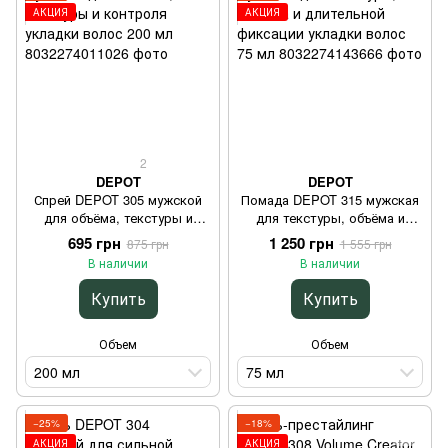
АКЦИЯ
АКЦИЯ
2
DEPOT
DEPOT
Спрей DEPOT 305 мужской
Помада DEPOT 315 мужская
для объёма, текстуры и
для текстуры, объёма и
контроля укладки волос 200
длительной фиксации
695 грн
1 250 грн
875 грн
1 555 грн
мл
укладки волос 75 мл
В наличии
В наличии
Купить
Купить
Объем
Объем
200 мл
75 мл
−25%
−18%
АКЦИЯ
АКЦИЯ