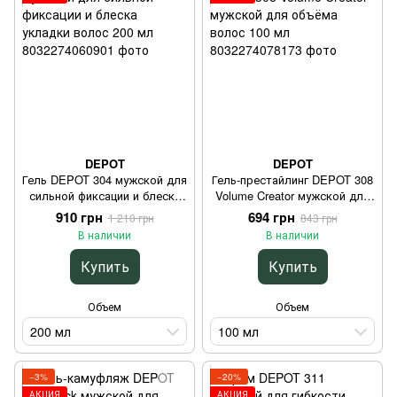
DEPOT
DEPOT
Гель DEPOT 304 мужской для
Гель-престайлинг DEPOT 308
сильной фиксации и блеска
Volume Creator мужской для
укладки волос 200 мл
объёма волос 100 мл
910 грн
694 грн
1 210 грн
843 грн
В наличии
В наличии
Купить
Купить
Объем
Объем
200 мл
100 мл
−3%
−20%
АКЦИЯ
АКЦИЯ