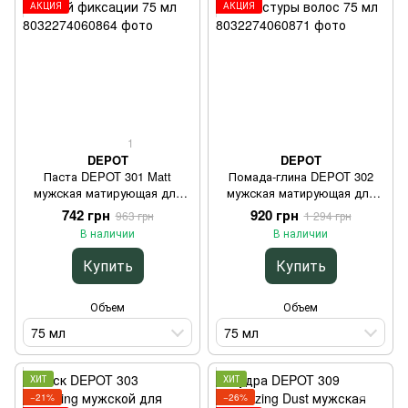
АКЦИЯ
АКЦИЯ
1
DEPOT
DEPOT
Паста DEPOT 301 Matt
Помада-глина DEPOT 302
мужская матирующая для
мужская матирующая для
сильной фиксации 75 мл
текстуры волос 75 мл
742 грн
920 грн
963 грн
1 294 грн
В наличии
В наличии
Купить
Купить
Объем
Объем
75 мл
75 мл
ХИТ
ХИТ
−21%
−26%