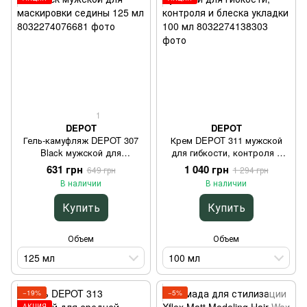
1
DEPOT
DEPOT
Гель-камуфляж DEPOT 307
Крем DEPOT 311 мужской
Black мужской для
для гибкости, контроля и
маскировки седины 125 мл
блеска укладки 100 мл
631 грн
1 040 грн
649 грн
1 294 грн
В наличии
В наличии
Купить
Купить
Объем
Объем
125 мл
100 мл
−19%
−5%
АКЦИЯ