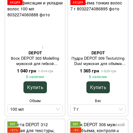
АКЦИЯ
АКЦИЯ
1
DEPOT
DEPOT
Воск DEPOT 303 Modelling
Пудра DEPOT 309 Texturizing
мужской для гибкой
Dust мужская для объёма
фиксации и укладки волос
тонких волос 7 г
1 040 грн
1 365 грн
1 314 грн
1 839 грн
100 мл
В наличии
В наличии
Купить
Купить
Объем
Вес
100 мл
7 г
ХИТ
ХИТ
−31%
−3%