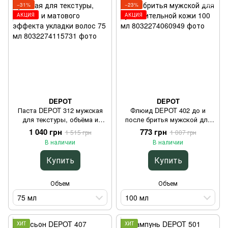
−31%
−23%
АКЦИЯ
АКЦИЯ
DEPOT
DEPOT
Паста DEPOT 312 мужская
Флюид DEPOT 402 до и
для текстуры, объёма и
после бритья мужской для
матового эффекта укладки
чувствительной кожи 100 мл
1 040 грн
773 грн
1 515 грн
1 007 грн
волос 75 мл
В наличии
В наличии
Купить
Купить
Объем
Объем
75 мл
100 мл
ХИТ
ХИТ