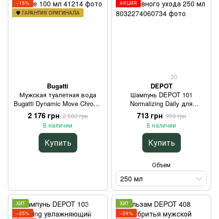
−15%
АКЦИЯ
🛡️ ГАРАНТИЯ ОРИГИНАЛА
20
Bugatti
DEPOT
Мужская туалетная вода
Шампунь DEPOT 101
Bugatti Dynamic Move Chrome
Normalizing Daily для
100 мл
ежедневного ухода 250 мл
2 176 грн
713 грн
2 560 грн
959 грн
В наличии
В наличии
Купить
Купить
Объем
250 мл
ХИТ
ХИТ
−25%
−24%