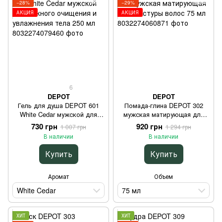
−28%
−29%
АКЦИЯ
АКЦИЯ
6
DEPOT
DEPOT
Гель для душа DEPOT 601
Помада-глина DEPOT 302
White Cedar мужской для
мужская матирующая для
нежного очищения и
текстуры волос 75 мл
730 грн
920 грн
1 007 грн
1 294 грн
увлажнения тела 250 мл
В наличии
В наличии
Купить
Купить
Аромат
Объем
White Cedar
75 мл
ХИТ
ХИТ