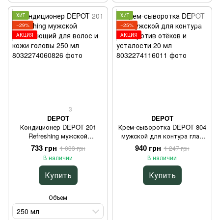
ХИТ
ХИТ
−29%
−25%
АКЦИЯ
АКЦИЯ
3
DEPOT
DEPOT
Кондиционер DEPOT 201
Крем-сыворотка DEPOT 804
Refreshing мужской
мужской для контура глаз
освежающий для волос и
против отёков и усталости
733 грн
940 грн
1 033 грн
1 247 грн
кожи головы 250 мл
20 мл
В наличии
В наличии
Купить
Купить
Объем
250 мл