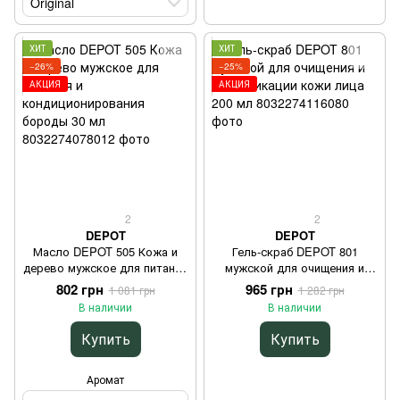
Original
ХИТ
ХИТ
−26%
−25%
АКЦИЯ
АКЦИЯ
2
2
DEPOT
DEPOT
Масло DEPOT 505 Кожа и
Гель-скраб DEPOT 801
дерево мужское для питания
мужской для очищения и
и кондиционирования
детоксикации кожи лица 200
802 грн
965 грн
1 081 грн
1 282 грн
бороды 30 мл
мл
В наличии
В наличии
Купить
Купить
Аромат