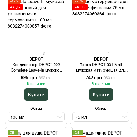
−22%
−23%
АКЦИЯ
АКЦИЯ
3
1
DEPOT
DEPOT
Кондиционер DEPOT 202
Паста DEPOT 301 Matt
Complete Leave-In мужской
мужская матирующая для
несмываемый для
сильной фиксации 75 мл
695 грн
742 грн
892 грн
963 грн
увлажнения и термозащиты
В наличии
В наличии
100 мл
Купить
Купить
Объем
Объем
100 мл
75 мл
ХИТ
ХИТ