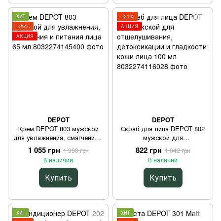
ХИТ
−21%
−25%
АКЦИЯ
АКЦИЯ
DEPOT
DEPOT
Крем DEPOT 803 мужской
Скраб для лица DEPOT 802
для увлажнения, смягчения и
мужской для
питания лица 65 мл
отшелушивания,
1 055 грн
822 грн
1 398 грн
1 042 грн
детоксикации и гладкости
В наличии
В наличии
кожи лица 100 мл
Купить
Купить
ХИТ
ХИТ