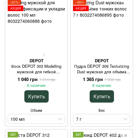
−21%
−26%
АКЦИЯ
АКЦИЯ
1
DEPOT
DEPOT
Воск DEPOT 303 Modelling
Пудра DEPOT 309 Texturizing
мужской для гибкой
Dust мужская для объёма
фиксации и укладки волос
тонких волос 7 г
1 040 грн
1 365 грн
1 314 грн
1 839 грн
100 мл
В наличии
В наличии
Купить
Купить
Объем
Вес
100 мл
7 г
ХИТ
ХИТ