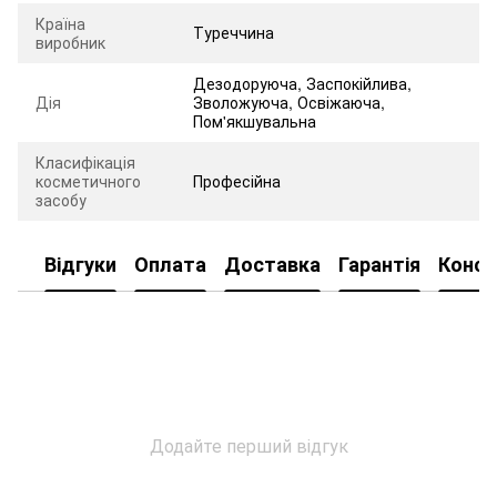
Країна
Туреччина
виробник
Дезодоруюча, Заспокійлива,
Дія
Зволожуюча, Освіжаюча,
Пом'якшувальна
Класифікація
косметичного
Професійна
засобу
Відгуки
Оплата
Доставка
Гарантія
Консу
Додайте перший відгук