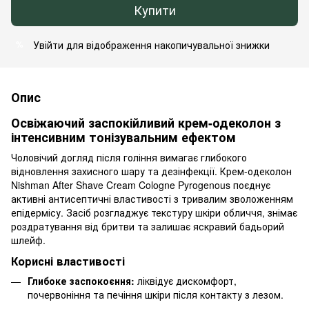
Купити
Увійти
для відображення накопичувальної знижки
%
Опис
Освіжаючий заспокійливий крем-одеколон з
інтенсивним тонізувальним ефектом
Чоловічий догляд після гоління вимагає глибокого
відновлення захисного шару та дезінфекції. Крем-одеколон
Nishman After Shave Cream Cologne Pyrogenous поєднує
активні антисептичні властивості з тривалим зволоженням
епідермісу. Засіб розгладжує текстуру шкіри обличчя, знімає
роздратування від бритви та залишає яскравий бадьорий
шлейф.
Корисні властивості
Глибоке заспокоєння:
ліквідує дискомфорт,
почервоніння та печіння шкіри після контакту з лезом.