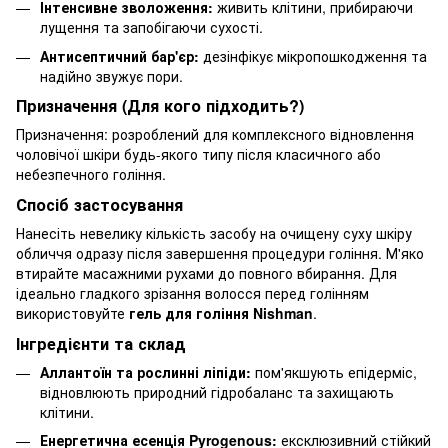
Інтенсивне зволоження:
живить клітини, прибираючи
лущення та запобігаючи сухості.
Антисептичний бар'єр:
дезінфікує мікропошкодження та
надійно звужує пори.
Призначення (Для кого підходить?)
Призначення: розроблений для комплексного відновлення
чоловічої шкіри будь-якого типу після класичного або
небезпечного гоління.
Спосіб застосування
Нанесіть невелику кількість засобу на очищену суху шкіру
обличчя одразу після завершення процедури гоління. М'яко
втирайте масажними рухами до повного вбирання. Для
ідеально гладкого зрізання волосся перед голінням
використовуйте
гель для гоління Nishman
.
Інгредієнти та склад
Аллантоїн та рослинні ліпіди:
пом'якшують епідерміс,
відновлюють природний гідробаланс та захищають
клітини.
Енергетична есенція Pyrogenous:
ексклюзивний стійкий