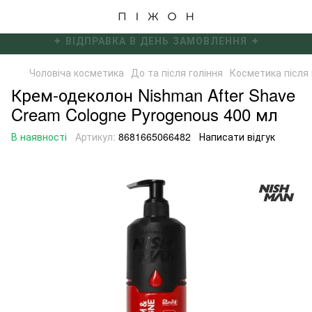
✦ БЕЗКОШТОВНА ДОСТАВКА ВІД 4000 ГРН ✦
Чоловіча косметика
До та після гоління
Косметика після 
Крем-одеколон Nishman After Shave
Cream Cologne Pyrogenous 400 мл
В наявності
Артикул:
8681665066482
Написати відгук