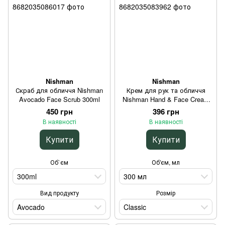
Nishman
Nishman
Скраб для обличчя Nishman
Крем для рук та обличчя
Avocado Face Scrub 300ml
Nishman Hand & Face Cream
Classic 300 мл
450 грн
396 грн
В наявності
В наявності
Купити
Купити
Об`єм
Об'єм, мл
300ml
300 мл
Вид продукту
Розмір
Avocado
Classic