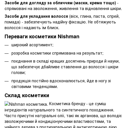
Засоби для догляду за обличчям (маски, крема тощо)
-
спрямовані на зволоження, живлення та відновлення шкіри.
Засоби для укладання волосся
(віск, глина, паста, спрей,
помада) - забезпечують надійну фіксацію. Не обтяжують
волосся і надають їм блиск.
Переваги косметики Nishman
широкий асортимент;
розробка косметики спрямована на результат;
поєднання в складі кращих досягнень природи й науки,
що забезпечує дбайливе ставлення до волосся і шкіри
голови;
продукція постійно вдосконалюється, йде в ногу зі
світовими тенденціями.
Склад косметики
Косметика бренду - це суміш
інгредієнтів натурального та синтетичного походження.
Часто присутні натуральні олії, такі як арганова, що володіє
зволожуючими й кондиціонуючими властивостями, та
чайного дерева з протизапальною й антисептичною дією.