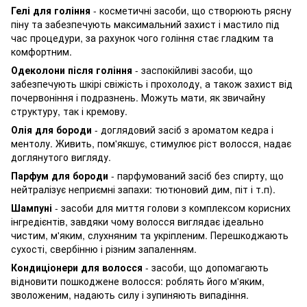
Гелі для гоління
- косметичні засоби, що створюють рясну
піну та забезпечують максимальний захист і мастило під
час процедури, за рахунок чого гоління стає гладким та
комфортним.
Одеколони після гоління
- заспокійливі засоби, що
забезпечують шкірі свіжість і прохолоду, а також захист від
почервоніння і подразнень. Можуть мати, як звичайну
структуру, так і кремову.
Олія для бороди
- доглядовий засіб з ароматом кедра і
ментолу. Живить, пом'якшує, стимулює ріст волосся, надає
доглянутого вигляду.
Парфум для бороди
- парфумований засіб без спирту, що
нейтралізує неприємні запахи: тютюновий дим, піт і т.п).
Шампуні
- засоби для миття голови з комплексом корисних
інгредієнтів, завдяки чому волосся виглядає ідеально
чистим, м'яким, слухняним та укріпленим. Перешкоджають
сухості, свербінню і різним запаленням.
Кондиціонери для волосся
- засоби, що допомагають
відновити пошкоджене волосся: роблять його м'яким,
зволоженим, надають силу і зупиняють випадіння.