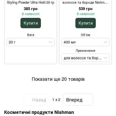
Styling Powder Ultra Hold 20 гр
волосся та бороди Nishman
Beard & Hair Conditioner
385 грн
539 грн
Keratin Complex 400 мл
В наявності
В наявності
Купити
Купити
Вага
Об`єм
20 г
400 мл
Призначення
для волосся та бороди
Показати ще 20 товарів
Назад
Вперед
1
з 2
Косметичні продукти Nishman