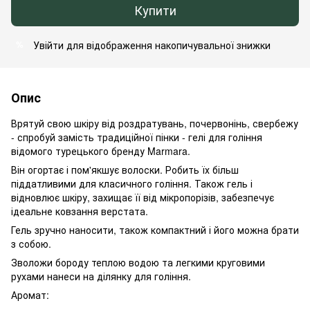
Купити
Увійти
для відображення накопичувальної знижки
%
Опис
Врятуй свою шкіру від роздратувань, почервонінь, свербежу
- спробуй замість традиційної пінки - гелі для гоління
відомого турецького бренду Marmara.
Він огортає і пом'якшує волоски. Робить їх більш
піддатливими для класичного гоління. Також гель і
відновлює шкіру, захищає її від мікропорізів, забезпечує
ідеальне ковзання верстата.
Гель зручно наносити, також компактний і його можна брати
з собою.
Зволожи бороду теплою водою та легкими круговими
рухами нанеси на ділянку для гоління.
Аромат: