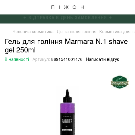
✦ БЕЗКОШТОВНА ДОСТАВКА ВІД 4000 ГРН ✦
Чоловіча косметика
До та після гоління
Косметика для г
Гель для гоління Marmara N.1 shave
gel 250ml
В наявності
Артикул:
8691541001476
Написати відгук