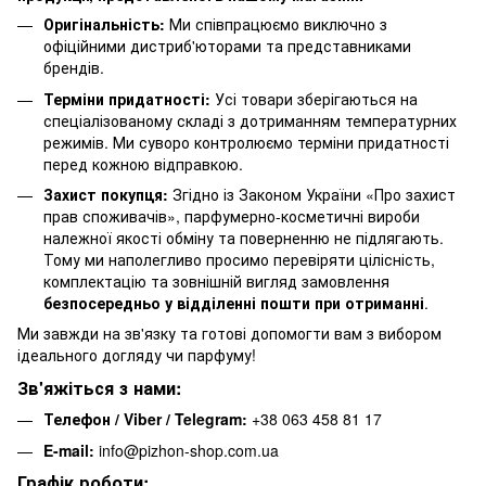
Оригінальність:
Ми співпрацюємо виключно з
офіційними дистриб'юторами та представниками
брендів.
Терміни придатності:
Усі товари зберігаються на
спеціалізованому складі з дотриманням температурних
режимів. Ми суворо контролюємо терміни придатності
перед кожною відправкою.
Захист покупця:
Згідно із Законом України «Про захист
прав споживачів», парфумерно-косметичні вироби
належної якості обміну та поверненню не підлягають.
Тому ми наполегливо просимо перевіряти цілісність,
комплектацію та зовнішній вигляд замовлення
безпосередньо у відділенні пошти при отриманні
.
Ми завжди на зв'язку та готові допомогти вам з вибором
ідеального догляду чи парфуму!
Зв'яжіться з нами:
Телефон / Viber / Telegram:
+38 063 458 81 17
E-mail:
info@pizhon-shop.com.ua
Графік роботи: