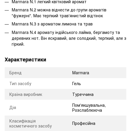
Marmara N.1 легкий квітковий аромат
Marmara N.2 можна віднести до групи ароматів
"фужерні". Має терпкий трав'янистий відтінок
Marmara N.3 з ароматом лимона та трав
Marmara N.4 аромату індійського лайма, бергамоту та
деревних нот. Він яскравий, але солодкий, терпкий, але з
гіркий.
Характеристики
Бренд
Marmara
Тип засобу
Гель
Країна виробник
Туреччина
Пом'якшувальна,
Дія
Розслаблююча
Класифікація
Професійна
косметичного засобу