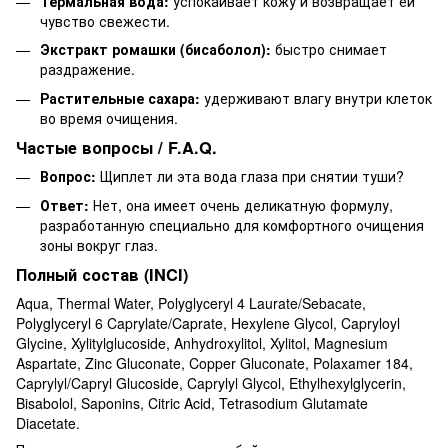
Термальная вода:
успокаивает кожу и возвращает ей
чувство свежести.
Экстракт ромашки (бисаболол):
быстро снимает
раздражение.
Растительные сахара:
удерживают влагу внутри клеток
во время очищения.
Частые вопросы / F.A.Q.
Вопрос:
Щиплет ли эта вода глаза при снятии туши?
Ответ:
Нет, она имеет очень деликатную формулу,
разработанную специально для комфортного очищения
зоны вокруг глаз.
Полный состав (INCI)
Aqua, Thermal Water, Polyglyceryl 4 Laurate/Sebacate,
Polyglyceryl 6 Caprylate/Caprate, Hexylene Glycol, Capryloyl
Glycine, Xylitylglucoside, Anhydroxylitol, Xylitol, Magnesium
Aspartate, Zinc Gluconate, Copper Gluconate, Polaxamer 184,
Caprylyl/Capryl Glucoside, Caprylyl Glycol, Ethylhexylglycerin,
Bisabolol, Saponins, Citric Acid, Tetrasodium Glutamate
Diacetate.