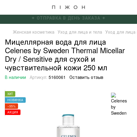
✦ БЕСПЛАТНАЯ ДОСТАВКА ОТ 4000 ГРН ✦
Женская косметика
Уход для лица и тела
Уход для лица 
Мицеллярная вода для лица
Celenes by Sweden Thermal Micellar
Dry / Sensitive для сухой и
чувствительной кожи 250 мл
В наличии
Артикул:
5160061
Оставить отзыв
ХИТ
НОВИНКА
−35%
АКЦИЯ