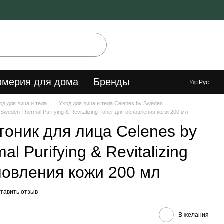
мерия для дома
Бренды
Укр
Рус
од для лица и тела
Уход для лица и тела Celenes by Sweden
weden Thermal Purifying & Revitalizing Toner для обновления кожи 200 мл
оник для лица Celenes by
l Purifying & Revitalizing
новления кожи 200 мл
тавить отзыв
В желания