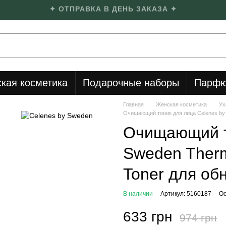
✦ ОТПРАВКА В ДЕНЬ ЗАКАЗА ✦
кая косметика
Подарочные наборы
Парфю
Главная
Женская косметика
Ух
Очищающий тоник для лица Celenes by S
Очищающий т
Sweden Therma
Toner для об
В наличии
Артикул: 5160187
Ос
633 грн
974 грн