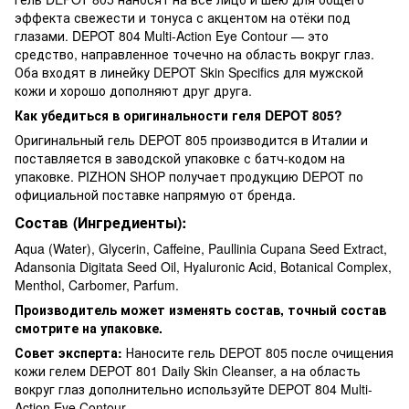
эффекта свежести и тонуса с акцентом на отёки под
глазами. DEPOT 804 Multi-Action Eye Contour — это
средство, направленное точечно на область вокруг глаз.
Оба входят в линейку DEPOT Skin Specifics для мужской
кожи и хорошо дополняют друг друга.
Как убедиться в оригинальности геля DEPOT 805?
Оригинальный гель DEPOT 805 производится в Италии и
поставляется в заводской упаковке с батч-кодом на
упаковке. PIZHON SHOP получает продукцию DEPOT по
официальной поставке напрямую от бренда.
Состав (Ингредиенты):
Aqua (Water), Glycerin, Caffeine, Paullinia Cupana Seed Extract,
Adansonia Digitata Seed Oil, Hyaluronic Acid, Botanical Complex,
Menthol, Carbomer, Parfum.
Производитель может изменять состав, точный состав
смотрите на упаковке.
Совет эксперта:
Наносите гель DEPOT 805 после очищения
кожи гелем DEPOT 801 Daily Skin Cleanser, а на область
вокруг глаз дополнительно используйте DEPOT 804 Multi-
Action Eye Contour.