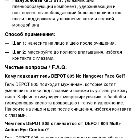
Гиалуроновая кислота:
увлажняющий
плёнкообразующий компонент, удерживающий и
постепенно высвобождающий большое количество
влаги, поддерживая увлажнение кожи и свежий,
молодой вид.
Способ применения:
Шаг 1:
нанесите на лицо и шею после очищения.
Шаг 2:
массируйте до полного впитывания, избегая
контакта с глазами.
Частые вопросы / F.A.Q.
Кому подходит гель DEPOT 805 No Hangover Face Gel?
Гель DEPOT 805 подходит мужчинам, которые хотят
уменьшить отёки под глазами и освежить уставшую кожу
лица. Кофеин стимулирует микроциркуляцию, а баобаб и
гиалуроновая кислота возвращают тонус и увлажнение.
Наносите на лицо и шею после очищения, избегая контакта
с глазами.
Чем гель DEPOT 805 отличается от DEPOT 804 Multi-
Action Eye Contour?
Гель DEPOT 805 наносят на всё лицо и шею для общего