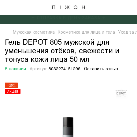
✦ БЕСПЛАТНАЯ ДОСТАВКА ОТ 4000 ГРН ✦
Мужская косметика
Косметика для лица и тела
Уход за 
Гель DEPOT 805 мужской для
уменьшения отёков, свежести и
тонуса кожи лица 50 мл
В наличии
Артикул:
8032274151296
Оставить отзыв
−25%
АКЦИЯ