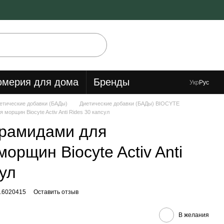
мерия для дома
Бренды
Укр
Рус
етические добавки (БАДы)
Диетические добавки (БАДы) BIOCYTE
орщин Biocyte Activ Anti Rides 30 капсул
ерамидами для
орщин Biocyte Activ Anti
сул
.6020415
Оставить отзыв
В желания