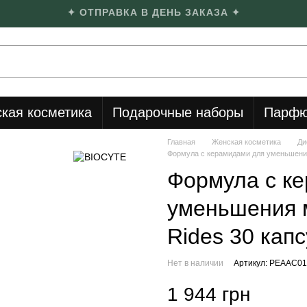
✦ ОТПРАВКА В ДЕНЬ ЗАКАЗА ✦
кая косметика
Подарочные наборы
Парфю
Главная
Женская косметика
Ди
Формула с керамидами для уменьшения м
Формула с к
уменьшения м
Rides 30 кап
Нет в наличии
Артикул: PEAAC01
1 944 грн